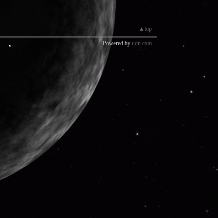
▲top
Powered by
udn.com