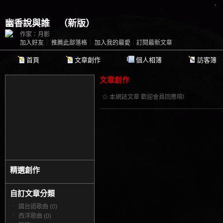
幽香說與誰
（
新版
）
作家：月影
加入好友
｜
推薦此部落格
｜
加入我的最愛
｜
訂閱最新文章
首頁
文章創作
個人相簿
訪客簿
文章創作
☆ 本網誌文章 歡迎會員回應唷!
精選創作
自訂文章分類
‧
國台語歌曲 (0)
‧
西洋歌曲 (0)