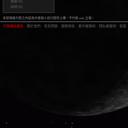
‧
隨筆 (0)
‧
詩詞 (0)
本部落格刊登之內容為作者個人自行提供上傳，不代表 udn 立場。
刊登網站廣告
︱
關於我們
︱
常見問題
︱
服務條款
︱
著作權聲明
︱
隱私權聲明
︱
客服