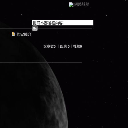
網路城邦
作家簡介
文章數
0
｜回應
0
｜推薦
0