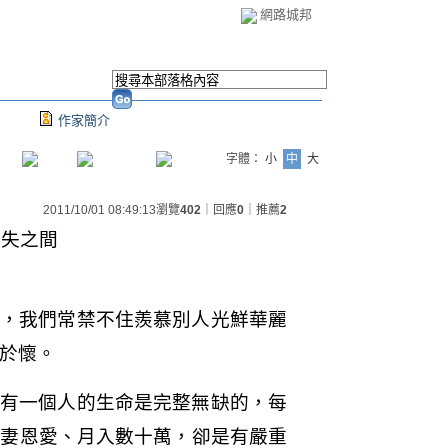
網路城邦
作家簡介
字體：
小
中
大
2011/10/01 08:49:13
瀏覽
402
｜回應
0
｜推薦
2
得失之間
，我們常禁不住羨慕別人光鮮華麗
於懷。
有一個人的生命是完整無缺的，每
夫妻恩愛、月入數十萬，卻是有嚴重