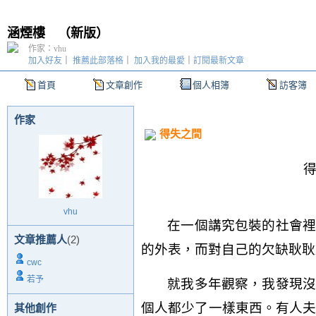
涵煙樓
（
新版
）
作家：vhu
加入好友
｜
推薦此部落格
｜
加入我的最愛
｜
訂閱最新文章
首頁
文章創作
個人相簿
訪客簿
作家
得失之間
vhu
在一個講究包裝的社會裡
文章推薦人
(2)
的外表，而對自己的欠缺耿耿
cwc
若予
就我多年觀察，我發現沒
個人都少了一樣東西。有人
其他創作