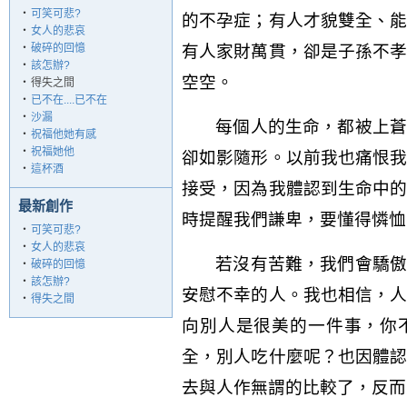
‧
可笑可悲?
的不孕症；有人才貌雙全、
‧
女人的悲哀
‧
破碎的回憶
有人家財萬貫，卻是子孫不
‧
該怎辦?
空空。
‧
得失之間
‧
已不在....已不在
‧
沙漏
每個人的生命，都被上蒼
‧
祝福他她有感
‧
祝福她他
卻如影隨形。以前我也痛恨
‧
這杯酒
接受，因為我體認到生命中
最新創作
時提醒我們謙卑，要懂得憐恤
‧
可笑可悲?
‧
女人的悲哀
若沒有苦難，我們會驕傲
‧
破碎的回憶
‧
該怎辦?
安慰不幸的人。我也相信，
‧
得失之間
向別人是很美的一件事，你
全，別人吃什麼呢？也因體
去與人作無謂的比較了，反而