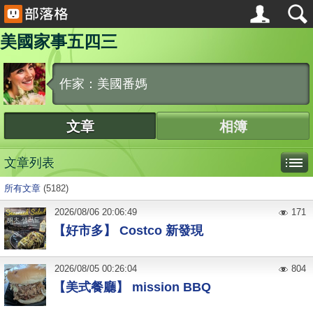
美國家事五四三
作家：美國番媽
文章
相簿
文章列表
所有文章
(5182)
2026
/
08
/
06
20:06:49
171
【好市多】 Costco 新發現
2026
/
08
/
05
00:26:04
804
【美式餐廳】 mission BBQ