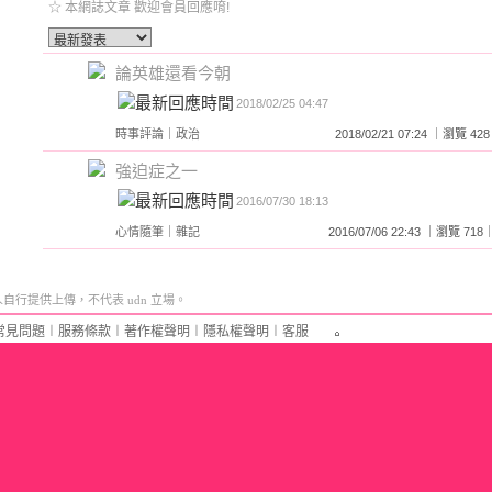
☆ 本網誌文章 歡迎會員回應唷!
論英雄還看今朝
2018/02/25 04:47
時事評論
｜
政治
2018/02/21 07:24 ｜瀏覽
強迫症之一
2016/07/30 18:13
心情隨筆
｜
雜記
2016/07/06 22:43 ｜瀏覽 
行提供上傳，不代表 udn 立場。
常見問題
︱
服務條款
︱
著作權聲明
︱
隱私權聲明
︱
客服