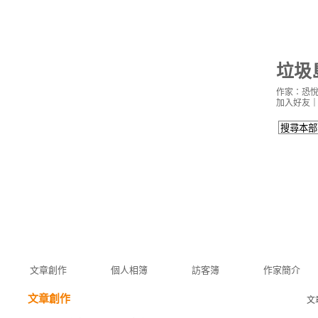
垃圾
作家：恐
加入好友
文章創作
個人相簿
訪客簿
作家簡介
文章創作
文