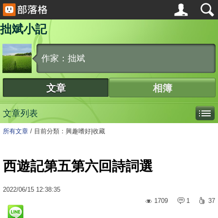
拙斌小記
作家：拙斌
文章
相簿
文章列表
所有文章
/
目前分類：興趣嗜好|收藏
西遊記第五第六回詩詞選
2022
/
06
/
15
12:38:35
1709
1
37