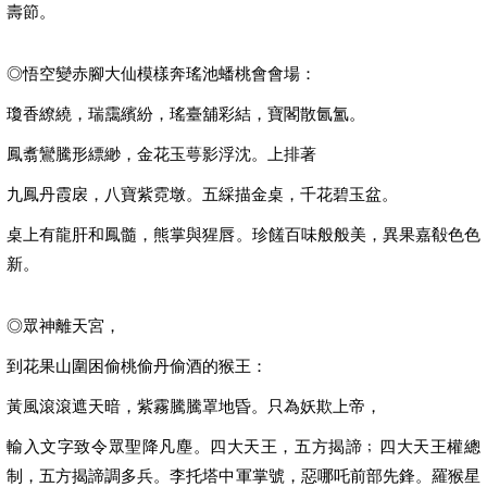
壽節。
◎悟空變赤腳大仙模樣奔瑤池蟠桃會會場：
瓊香繚繞，瑞靄繽紛，瑤臺舖彩結，寶閣散氤氳。
鳳翥鸞騰形縹緲，金花玉萼影浮沈。上排著
九鳳丹霞扆，八寶紫霓墩。五綵描金桌，千花碧玉盆。
桌上有龍肝和鳳髓，熊掌與猩唇。珍饈百味般般美，異果嘉殽色色
新。
◎眾神離天宮，
到花果山圍困偷桃偷丹偷酒的猴王：
黃風滾滾遮天暗，紫霧騰騰罩地昏。只為妖欺上帝，
輸入文字致令眾聖降凡塵。四大天王，五方揭諦﹔四大天王權總
制，五方揭諦調多兵。李托塔中軍掌號，惡哪吒前部先鋒。羅猴星