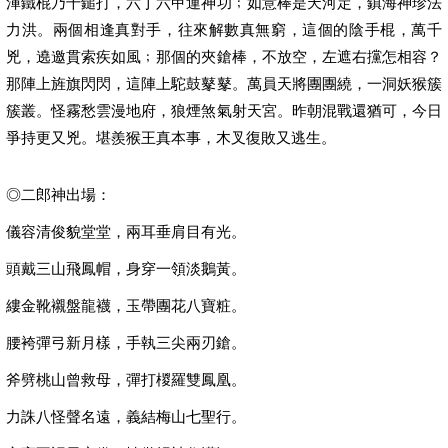
渾鐵棍乃千鎚打，六丁六甲運神功﹔如意棒是天河定，鎮海神珍法
力洪。兩個相逢真對手，往來解數真無窮，這個的陰手棍，萬千
兇，遶邀貫索疾如風﹔那個的夾鎗棒，不放空，左遮右攩怎相容？
那陣上旌旗閃閃，這陣上駝鼓鼕鼕。萬員天將團團繞，一洞妖猴簇
簇叢。怪霧愁雲漫地府，狼煙煞氣射天宮。昨朝混戰還猶可，今日
爭持更又兇。堪羨猴王真本事，木叉復敗又逃生。
◎二郎神出場：
儀容清俊貌堂堂，兩耳垂肩目有光。
頭戴三山飛鳳帽，身穿一領淡鵝黃。
縷金靴襯盤龍襪，玉帶團花八寶粧。
腰袴彈弓新月樣，手執三尖兩刃鎗。
斧劈桃山曾救母，彈打椶羅雙鳳凰。
力誅八怪聲名遠，義結梅山七聖行。