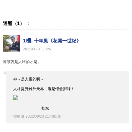
迴響（1） ：
1樓.
十年風《花開一世紀》
2022
/
06
/
16
11
:
24
應該說是人吃的才是。
神～是人當的啊～
人格提升雖升天界，還是懷念鄉味！
拙斌
拙斌
於
2022
/
08
/
23
21
:
48
回覆