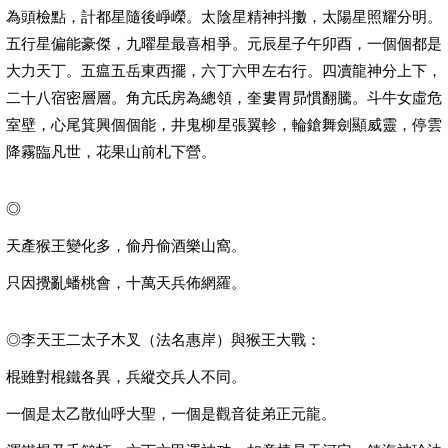
為頭檢點，計都星隨後崢嶸。太陰星精神抖擻，太陽星照耀分明。
五行星偏能豪傑，九曜星最喜相爭。元辰星子午卯酉，一個個都是
大力天丁。五瘟五岳東西擺，六丁六甲左右行。四凟龍神分上下，
二十八宿密層層。角亢氐房為總領，奎婁胃昴慣翻騰。斗牛女虛危
室壁，心尾箕興個個能，井鬼柳星張翼軫，輪鎗舞劍顯威靈，停雲
降霧臨凡世，花果山前札下營。
◎
天產猴王變化多，偷丹偷酒樂山窩。
只因攪亂蟠桃會，十萬天兵佈網羅。
◎李天王二太子木叉（法名惠岸）與猴王大戰：
棍雖對棍鐵各異，兵縱交兵人不同。
一個是太乙散仙呼大聖，一個是觀音徒弟正元龍。