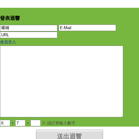
發表迴響
會員登入
+
=
※ 請計算輸入數字
送出迴響