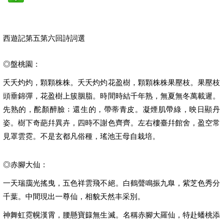
西遊記第五第六回詩詞選
◎盤桃園：
夭夭灼灼，顆顆株株。夭夭灼灼花盈樹，顆顆株株果壓枝。果壓枝
頭垂錦彈，花盈樹上簇胭脂。時間時結千年熟，無夏無冬萬載遲。
先熟的，酡顏醉臉﹔還生的，帶蒂青皮。凝煙肌帶綠，映日顯丹
姿。樹下奇葩幷異卉，四時不謝色齊齊。左右樓臺幷館舍，盈空常
見罩雲霓。不是玄都凡俗種，瑤池王母自栽培。
◎赤腳大仙：
一天瑞靄光搖曳，五色祥雲飛不絕。白鶴聲鳴振九臯，紫芝色秀分
千葉。中間現出一尊仙，相貌天然丰采別。
神舞虹霓幌漢霄，腰懸寶籙無生滅。名稱赤腳大羅仙，特赴蟠桃添