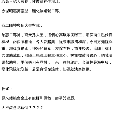
心高不認天家眷，性傲歸神住灌江。
赤城昭惠英靈聖，顯化無邊號二郎。
◎二郎神與孫大聖對戰：
昭惠二郎神，齊天孫大聖，這個心高欺敵美猴王，那個面生壓伏真
棟樑。兩個乍相逢，各人皆賭興。從來未識淺和深，今日方知輕與
重。鐵棒賽飛龍，神鋒如舞鳳，左攩右攻，前迎後映。這陣上梅山
六弟助威風，那陣上馬流四將軍傳軍令。搖旗擂鼓各齊心，吶喊篩
鑼都助興。兩個鋼刀有見機，一來一往無絲縫。金箍棒是海中珍，
變化飛騰能取勝﹔若還身慢命該休，但要差池為蹭蹬。
拙斌：
原來蟠桃會桌上有龍肝和鳳髓，熊掌與猩唇。
天神聚會吃這個？？？？