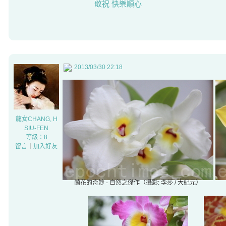
敬祝 快樂順心
2013/03/30 22:18
龍女CHANG, H
SIU-FEN
等級：8
留言
｜
加入好友
蘭花的奇妙 - 自然之傑作（攝影: 李莎 / 大紀元）