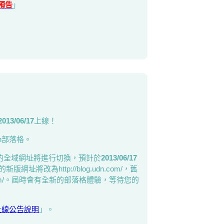
預告
」
2013/06/17
上線！
n部落格。
版的全域網址將進行切換，預計於
2013/06/17
網址將改為http://blog.udn.com/，舊
.udn.com/。屆時會有全新的部落格體驗，等待您的
上線公告說明
」。