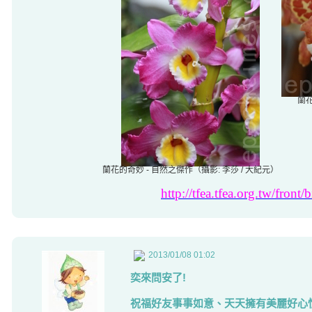
蘭花
蘭花的奇妙 - 自然之傑作（攝影: 李莎 / 大紀元）
http://tfea.tfea.org.tw/front
2013/01/08 01:02
奕來問安了!
祝福好友事事如意、天天擁有美麗好心情