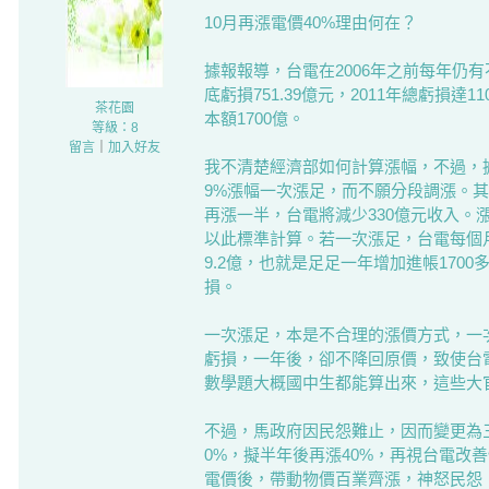
10月再漲電價40%理由何在？
據報報導，台電在2006年之前每年仍有不
底虧損751.39億元，2011年總虧損達
茶花園
本額1700億。
等級：8
留言
｜
加入好友
我不清楚經濟部如何計算漲幅，不過，據
9%漲幅一次漲足，而不願分段調漲。其理
再漲一半，台電將減少330億元收入。漲
以此標準計算。若一次漲足，台電每個月就
9.2億，也就是足足一年增加進帳170
損。
一次漲足，本是不合理的漲價方式，一
虧損，一年後，卻不降回原價，致使台電
數學題大概國中生都能算出來，這些大
不過，馬政府因民怨難止，因而變更為三
0%，擬半年後再漲40%，再視台電改善
電價後，帶動物價百業齊漲，神怒民怨