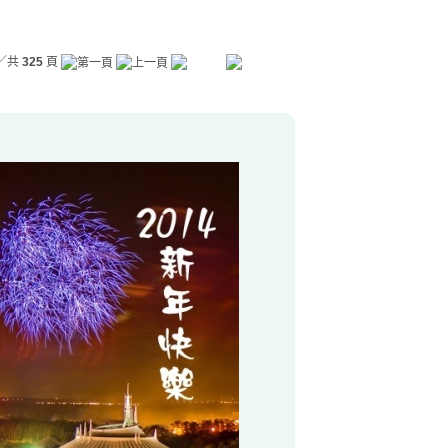
／共
325
頁