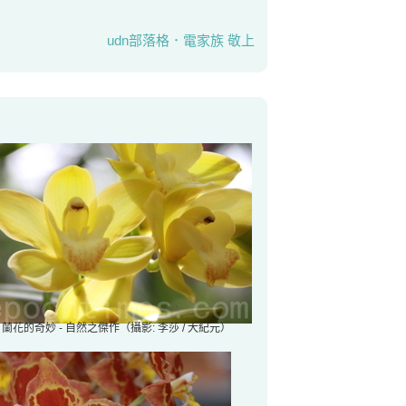
udn部落格．電家族 敬上
蘭花的奇妙 - 自然之傑作（攝影: 李莎 / 大紀元）