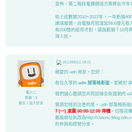
宣佈，第二階段電價調漲方案將在今年1
依上述數據2010~2012年，一年虧損4
調漲電價，台電每月就增加58.6億元收
有200億的結存才對，還說虧損？10月
灣人民。
2013/06/11 19:31
親愛的 udn 格友，您好：
各位久等的
udn 部落格新版
，即將於
2
電小二
我們誠心邀請您共同迎接全新面貌的 ud
等級：8
留言
｜
加入好友
需請您特別注意的是， udn 部落格
7 (一) 凌晨 00:00-12:00 停機
。切換完畢後的
舊版網址則改為http://classic-blo
的參與和經營分享。