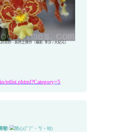
的奇妙 - 自然之傑作（攝影: 李莎 / 大紀元）
/bin/ptlist.phtml?Category=5
喔!