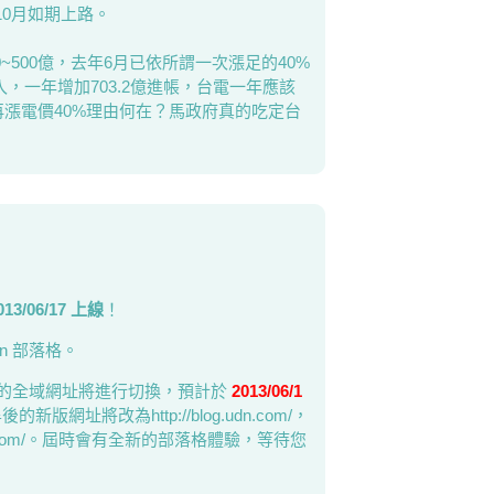
0月如期上路。
00~500億，去年6月已依所謂一次漲足的40%
入，一年增加703.2億進帳，台電一年應該
再漲電價40%理由何在？馬政府真的吃定台
013/06/17 上線
！
n 部落格。
新版的全域網址將進行切換，預計於
2013/06/1
新版網址將改為http://blog.udn.com/，
g.udn.com/。屆時會有全新的部落格體驗，等待您