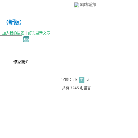
網路城邦
（
新版
）
｜
加入我的最愛
｜
訂閱最新文章
作家簡介
字體：
小
中
大
共有
3245
則留言