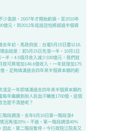
少盈餘，2007年才開始虧損，至2010年
1100億元，到2012年底說恐怕將超過半個資
去年初，馬政府說：台電5月15日要以16.
由說是：若5月15日先漲一半，10月1日
一半，4.5個月收入減少330億元，我們就
可將增加146.6億收入，一年就增加175
0多億，足夠填滿過去四年來半個資本額的虧
次漲足一年即填滿過去四年來半個資本額的
每年繼續剝削人民血汗賺進1700億。這個
官怎麼不清楚呢？
階段調漲，去年6月10日第一階段漲4
情況再漲20%。不過，第一階段調漲40%
，因此，第二階段暫停。今行政院江院長又