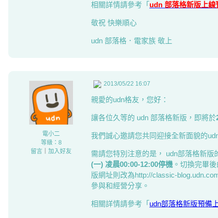
相關詳情請參考「
udn 部落格新版上線
敬祝 快樂順心
udn 部落格．電家族 敬上
2013/05/22 16:07
親愛的udn格友，您好：
讓各位久等的 udn 部落格新版，即將於
電小二
我們誠心邀請您共同迎接全新面貌的ud
等級：8
留言
｜
加入好友
需請您特別注意的是， udn部落格新
(一) 凌晨00:00-12:00停機
。切換完畢後的新版
版網址則改為http://classic-blog
參與和經營分享。
相關詳情請參考「
udn部落格新版預備