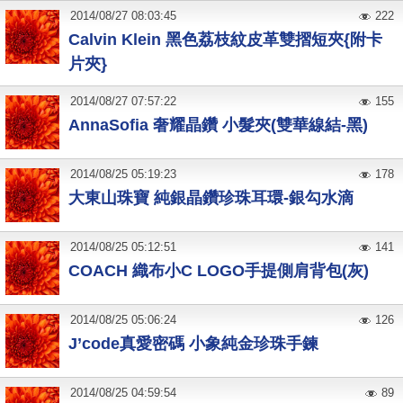
2014
/
08
/
27
08:03:45
222
Calvin Klein 黑色荔枝紋皮革雙摺短夾{附卡
片夾}
2014
/
08
/
27
07:57:22
155
AnnaSofia 奢耀晶鑽 小髮夾(雙華線結-黑)
2014
/
08
/
25
05:19:23
178
大東山珠寶 純銀晶鑽珍珠耳環-銀勾水滴
2014
/
08
/
25
05:12:51
141
COACH 織布小C LOGO手提側肩背包(灰)
2014
/
08
/
25
05:06:24
126
J’code真愛密碼 小象純金珍珠手鍊
2014
/
08
/
25
04:59:54
89