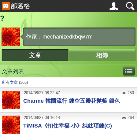
?
作家：mechanizedkbqw7m
文章
相簿
文章列表
所有文章
(366)
2014
/
08
/
27
08:22:47
250
Charme 韓國流行 鏤空五瓣花髮箍 銀色
2014
/
08
/
27
08:16:14
264
TiMISA《扣住幸福-小》純鈦項鍊(C)