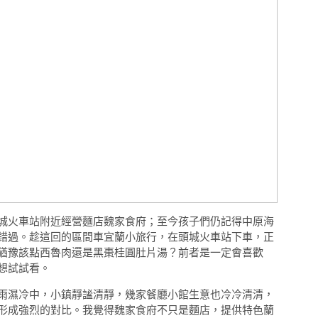
城火車站附近經營麵店魏家食府；至今孩子們仍記得中原海
錯過。趁這回的區間車宜蘭小旅行，在頭城火車站下車，正
猶豫該點西魯肉還是黑棗桂圓肚片湯？前者是一定會喜歡
想試試看。
雨濕冷中，小鎮靜謐清靜，幾家餐廳小館生意也冷冷清清，
形成強烈的對比。我覺得魏家食府不只是麵店，提供特色蘭