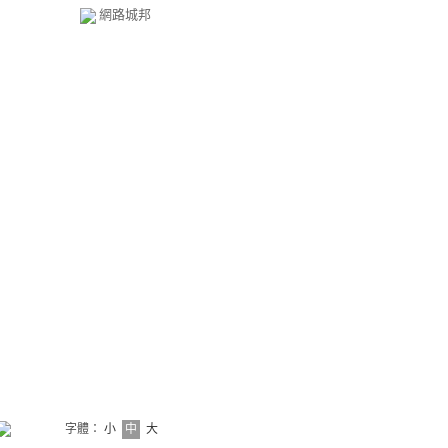
網路城邦
字體：
小
中
大