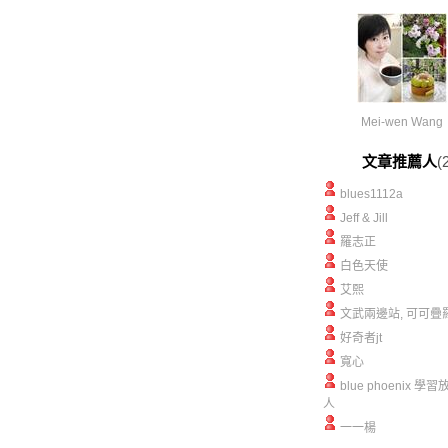
Mei-wen Wang
文章推薦人
(
blues1112a
Jeff & Jill
羅志正
白色天使
艾熙
文武兩邊站, 可可疊
好奇者jt
寬心
blue phoenix 學
人
一一楊