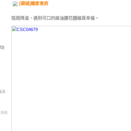
[頭城]魏家食府
陰雨降溫，遇到可口的麻油腰花麵線真幸福。
20)
羅漢
習放手的