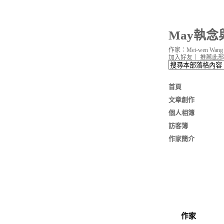
May執念
作家：Mei-wen Wang
加入好友
｜
推薦此部
首頁
文章創作
個人相簿
訪客簿
作家簡介
作家