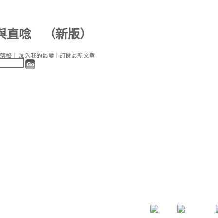
與直唸
（
新版
）
落格
｜
加入我的最愛
｜
訂閱最新文章