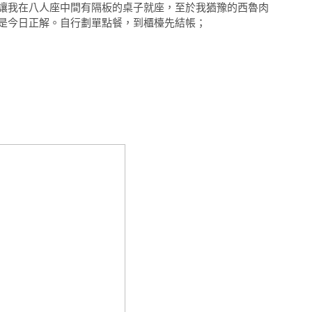
讓我在八人座中間有隔板的桌子就座，至於我猶豫的西魯肉
是今日正解。自行劃單點餐，到櫃檯先結帳；