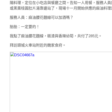
陽料理，定位在小吃店與餐廳之間。告知一人用餐，服務人員
或黑棗桂圓肚片湯靠邊站了，現場十一月開始供應的麻油料理
服務人員：麻油腰花麵線可以加酒嗎？
胎胎：一定要的！
我點了麻油腰花麵線，糕渣與香辣幼筍，共付了285元。
拜訪頭城火車站附近的魏家食府。