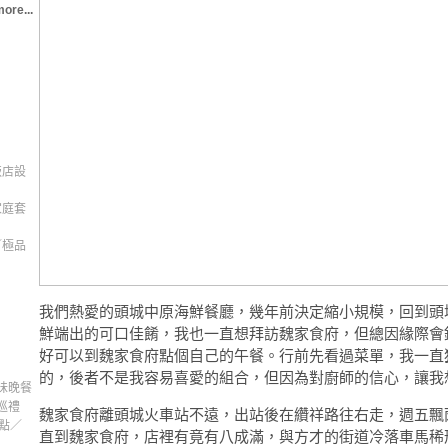
ore...
飯店設
家庭套
／極品
我們熱愛的頭城中原海鮮餐廳，幾年前決定縮小規模，回到頭
鮮端出的可口佳餚，我也一直想拜訪魏家食府，但總因緣際會
好可以到魏家食府點個自己的午餐。行前先看過菜單，我一直
的，後者不是我容易喜愛的組合，但因為對廚師的信心，讓我
味晚餐
巡禮
魏家食府離頭城火車站不遠，出站後在纘祥路往右走，週五飄
甜點／
直到魏家食府，店裡有竟有八成滿，與方才的街道冷落車馬稀