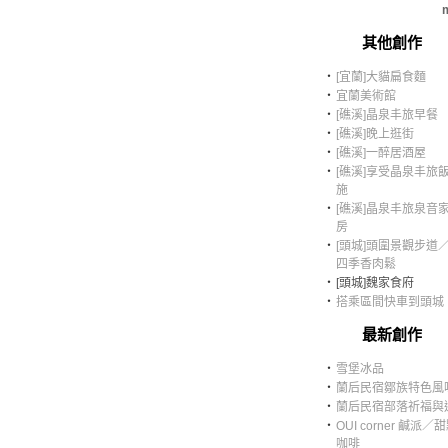
m
其他創作
‧
[宜蘭]大貓扁食麵
‧
宜蘭美術館
‧
[礁溪]晶泉丰旅早餐
‧
[礁溪]晚上逛街
‧
[礁溪]一醉居酒屋
‧
[礁溪]享受晶泉丰旅
施
‧
[礁溪]晶泉丰旅泉音
房
‧
[頭城]頭圍景觀步道
四季香肉鬆
‧
[頭城]魏家食府
‧
搭乘區間快車到頭城
最新創作
‧
雪堡冰品
‧
蘭后民宿鄒族特色風
‧
蘭后民宿部落祈福與
‧
OUI corner 鹹派／
咖啡