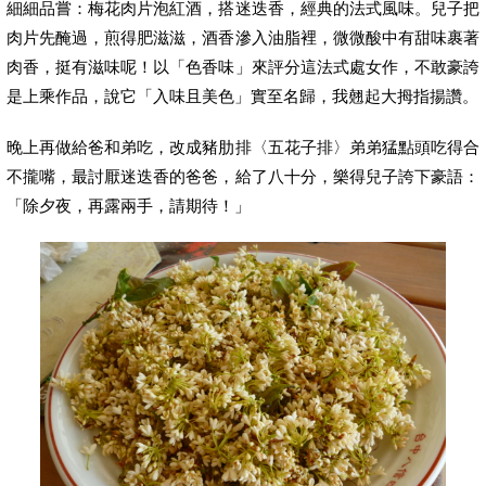
細細品嘗：梅花肉片泡紅酒，搭迷迭香，經典的法式風味。兒子把
肉片先醃過，煎得肥滋滋，酒香滲入油脂裡，微微酸中有甜味裹著
肉香，挺有滋味呢！以「色香味」來評分這法式處女作，不敢豪誇
是上乘作品，說它「入味且美色」實至名歸，我翹起大拇指揚讚。
晚上再做給爸和弟吃，改成豬肋排〈五花子排〉弟弟猛點頭吃得合
不攏嘴，最討厭迷迭香的爸爸，給了八十分，樂得兒子誇下豪語：
「除夕夜，再露兩手，請期待！」