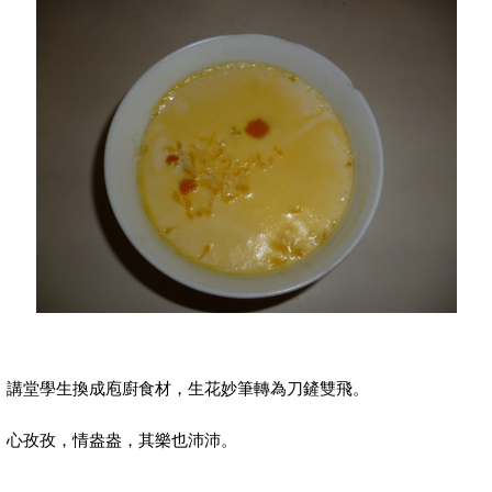
講堂學生換成庖廚食材，生花妙筆轉為刀鏟雙飛。
心孜孜，情盎盎，其樂也沛沛。