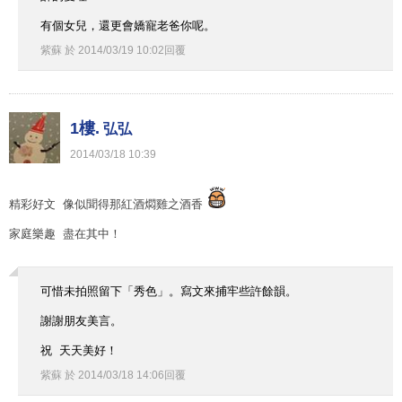
有個女兒，還更會嬌寵老爸你呢。
紫蘇
於
2014
/
03
/
19
10
:
02
回覆
1樓.
弘弘
2014
/
03
/
18
10
:
39
精彩好文 像似聞得那紅酒燜雞之酒香
家庭樂趣 盡在其中！
可惜未拍照留下「秀色」。寫文來捕牢些許餘韻。
謝謝朋友美言。
祝 天天美好！
紫蘇
於
2014
/
03
/
18
14
:
06
回覆