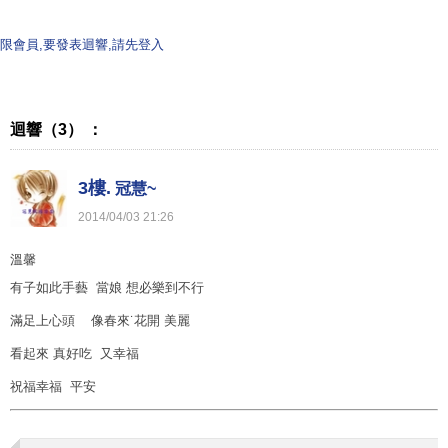
限會員,要發表迴響,請先登入
迴響（3） ：
3樓.
冠慧~
2014
/
04
/
03
21
:
26
溫馨
有子如此手藝 當娘 想必樂到不行
滿足上心頭 像春來˙花開 美麗
看起來 真好吃 又幸福
祝福幸福 平安