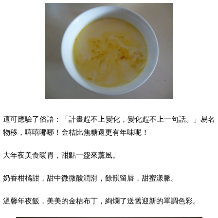
這可應驗了俗語：「計畫趕不上變化，變化趕不上一句話。」易名
物移，嘻嘻哪哪！金桔比焦糖還更有年味呢！
大年夜美食暖胃，甜點一盌來薰風。
奶香柑橘甜，甜中微微酸潤滑，餘韻留唇，甜蜜漾脈。
溫馨年夜飯，美美的金桔布丁，絢爛了送舊迎新的單調色彩。