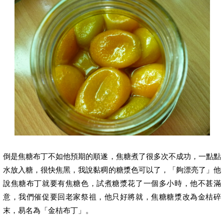
倒是焦糖布丁不如他預期的順遂，焦糖煮了很多次不成功，一點點
水放入糖，很快焦黑，我說黏稠的糖漿色可以了，「夠漂亮了」他
說焦糖布丁就要有焦糖色，試煮糖漿花了一個多小時，他不甚滿
意，我們催促要回老家祭祖，他只好將就，焦糖糖漿改為金桔碎
末，易名為「金桔布丁」。