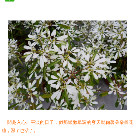
閒趣入心。平淡的日子，似那懶懶單調的穹天蹴鞠著朵朵棉花
糖，潑了也活了。