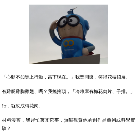
「心動不如馬上行動，當下現在。」我樂開懷，笑得花枝招展。
有雞腿雞胸雞翅、嗎？我搖搖頭，「冷凍庫有梅花肉片、子排。」
行，就改成梅花肉。
材料湊齊，我趕忙著其它事，無暇觀賞他的創作是藝術或科學實
驗？