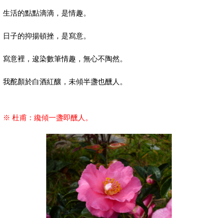
生活的點點滴滴，是情趣。
日子的抑揚頓挫，是寫意。
寫意裡，逡染數筆情趣，無心不陶然。
我酡顏於白酒紅釀，未傾半盞也醺人。
※ 杜甫：纔傾一盞即醺人。