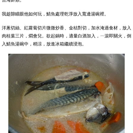
我趁隙瞄眼他如何玩，鯖魚處理乾淨放入寬邊湯碗裡。
洋蔥切絲、紅蘿蔔切片微微炒香、金桔對切，加水淹過食材，放入
肉桂葉三片，燜會兒。欲起鍋時，適量白酒加入，ㄧ滾即關火，倒
入鯖魚湯碗中，稍涼，放進冰箱繼續浸泡。