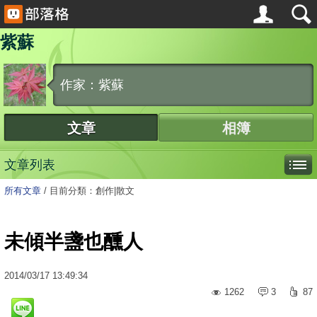
紫蘇
作家：紫蘇
文章
相簿
文章列表
所有文章
/
目前分類：創作|散文
未傾半盞也醺人
2014
/
03
/
17
13:49:34
1262
3
87