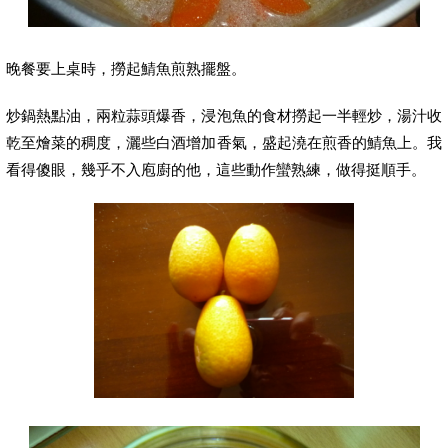
晚餐要上桌時，撈起鯖魚煎熟擺盤。
炒鍋熱點油，兩粒蒜頭爆香，浸泡魚的食材撈起一半輕炒，湯汁收
乾至燴菜的稠度，灑些白酒增加香氣，盛起澆在煎香的鯖魚上。我
看得傻眼，幾乎不入庖廚的他，這些動作蠻熟練，做得挺順手。