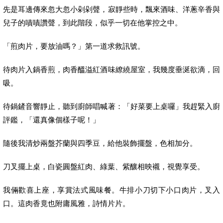
先是耳邊傳來忽大忽小剁剁聲，寂靜些時，飄來酒味、洋蔥辛香與
兒子的嘖嘖讚聲，到此階段，似乎一切在他掌控之中。
「煎肉片，要放油嗎？」第一道求救訊號。
待肉片入鍋香煎，肉香醞溢紅酒味繚繞屋室，我幾度垂涎欲滴，回
吸。
待鍋鏟音響靜止，聽到廚師唱喊著：「好菜要上桌囉」我趕緊入廚
評鑑，「還真像個樣子呢！」
隨後我清炒兩盤芥蘭與四季豆，給他裝飾擺盤，色相加分。
刀叉擺上桌，白瓷圓盤紅肉、綠葉、紫釀相映襯，視覺享受。
我倆歡喜上座，享賞法式風味餐。牛排小刀切下小口肉片，叉入
口。這肉香竟也附庸風雅，詩情片片。