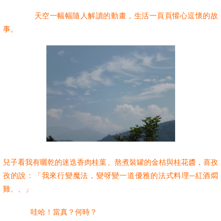
天空一幅幅隨人解讀的動畫，生活一頁頁懽心逗懷的故
事。
兒子看我有曬乾的迷迭香肉桂葉、熬煮裝罐的金桔與桂花醬，喜孜
孜的說：「我來行變魔法，變呀變一道優雅的法式料理─紅酒燜
雞、、」
哇哈！當真？何時？