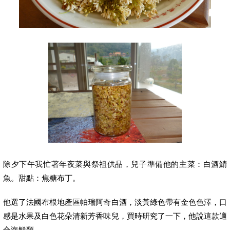
除夕下午我忙著年夜菜與祭祖供品，兒子準備他的主菜：白酒鯖
魚。甜點：焦糖布丁。
他選了法國布根地產區帕瑞阿奇白酒，淡黃綠色帶有金色色澤，口
感是水果及白色花朵清新芳香味兒，買時研究了一下，他說這款適
合海鮮類。