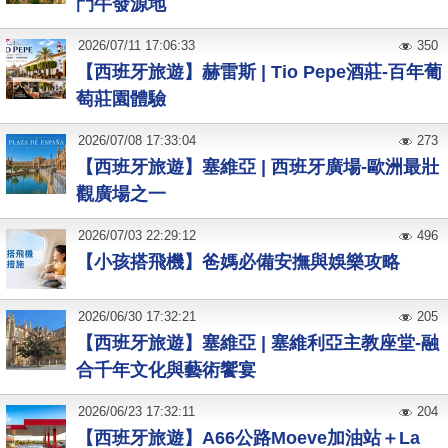
鬥牛發源地
2026
/
07
/
11
17:06:33
350
【西班牙旅遊】赫雷斯 | Tio Pepe酒莊-百年葡
萄莊園體驗
2026
/
07
/
08
17:33:04
273
【西班牙旅遊】塞維亞 | 西班牙廣場-歐洲最壯
觀廣場之一
2026
/
07
/
03
22:29:12
496
【小孩搭飛機】爸媽必備安撫與娛樂攻略
2026
/
06
/
30
17:32:21
205
【西班牙旅遊】塞維亞 | 塞維利亞主教座堂-融
合千年文化與藝術饗宴
2026
/
06
/
23
17:32:11
204
【西班牙旅遊】A66公路Moeve加油站＋La