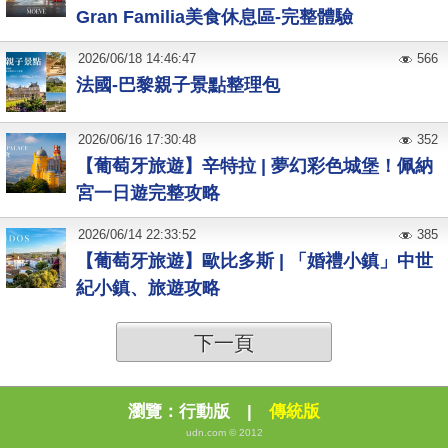
Gran Familia美食休息區-完整體驗
2026
/
06
/
18
14:46:47
566
法國-巴黎親子景點整理包
2026
/
06
/
16
17:30:48
352
【葡萄牙旅遊】辛特拉 | 夢幻彩色城堡！佩納
宮一日遊完整攻略
2026
/
06
/
14
22:33:52
385
【葡萄牙旅遊】歐比多斯 | 「婚禮小鎮」中世
紀小鎮、旅遊攻略
下一頁
瀏覽：
行動版
|
傳統版
udn.com © 2012