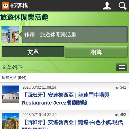
旅遊休閒樂活趣
作家：旅遊休閒樂活趣
文章
相簿
文章列表
所有文章
(944)
2026
/
08
/
02
11:08:14
341
【西班牙】安達魯西亞 | 龍達鬥牛場與
Restaurante Jerez餐廳體驗
2026
/
07
/
19
14:32:49
453
【西班牙】安達魯西亞 | 龍達-白色小鎮.現代