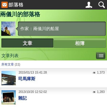
兩儀川的部落格
作家：兩儀川的船屋
文章
相簿
文章列表
所有文章
(11)
2015
/
01
/
13
15:41:28
1,373
司馬庫斯
2013
/
10
/
20
12:52:02
1,283
雜記