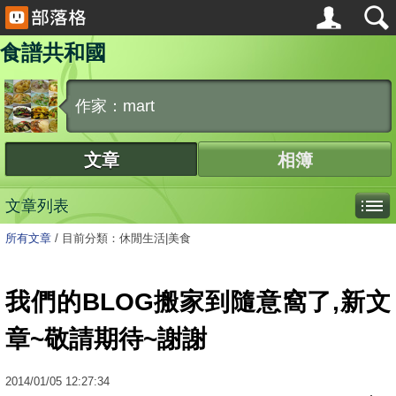
食譜共和國
作家：mart
文章
相簿
文章列表
所有文章
/
目前分類：休閒生活|美食
我們的BLOG搬家到隨意窩了,新文
章~敬請期待~謝謝
2014
/
01
/
05
12:27:34