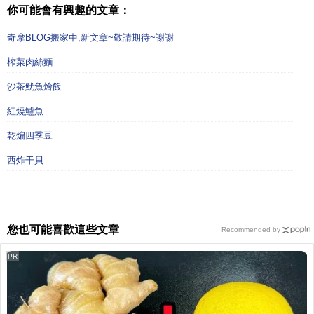
你可能會有興趣的文章：
奇摩BLOG搬家中,新文章~敬請期待~謝謝
榨菜肉絲麵
沙茶魷魚燴飯
紅燒鱸魚
乾煸四季豆
西炸干貝
您也可能喜歡這些文章
Recommended by
PR