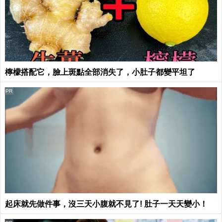
檸檬搭配它，臉上斑點全部消失了，小肚子都變平坦了
PR
起床就先做件事，沒三天小腹就不見了! 肚子一天天變小！