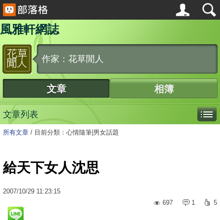
風雅軒網誌
作家：花草閒人
文章
相簿
文章列表
所有文章
/
目前分類：心情隨筆|男女話題
給天下女人沈思
2007
/
10
/
29
11:23:15
697
1
5