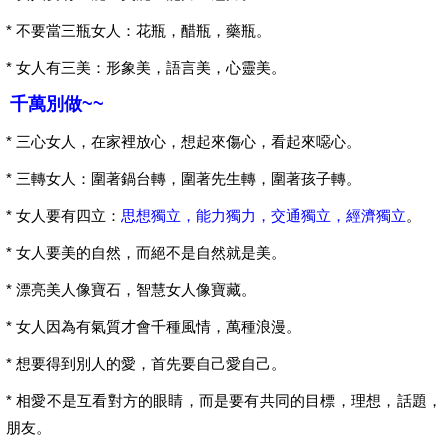
* 不要當三瓶女人：花瓶，醋瓶，藥瓶。
* 女人有三美：形象美，語言美，心靈美。
千萬別做~~
* 三心女人，在家裡放心，想起來傷心，看起來噁心。
* 三轉女人：圍著鍋台轉，圍著先生轉，圍著孩子轉。
* 女人要有四立：
思想獨立，能力獨力，交通獨立，經濟獨立
。
* 女人要美的自然，而絕不是自然就是美。
* 漂亮美人像寶石，智慧女人像寶藏。
* 女人因為有氣質才會千種風情，萬種浪漫。
* 想要得到別人的愛，首先要自己愛自己。
* 相愛不是互看對方的眼睛，而是要有共同的目標，理想，話題，
朋友。