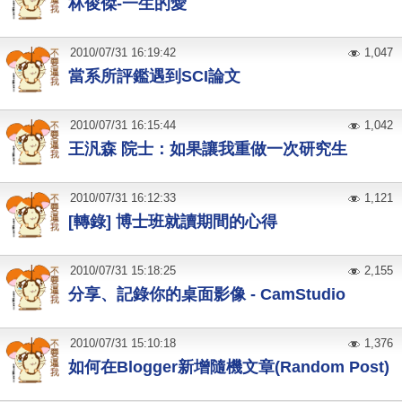
林俊傑-一生的愛
2010
/
07
/
31
16:19:42
1,047
當系所評鑑遇到SCI論文
2010
/
07
/
31
16:15:44
1,042
王汎森 院士：如果讓我重做一次研究生
2010
/
07
/
31
16:12:33
1,121
[轉錄] 博士班就讀期間的心得
2010
/
07
/
31
15:18:25
2,155
分享、記錄你的桌面影像 - CamStudio
2010
/
07
/
31
15:10:18
1,376
如何在Blogger新增隨機文章(Random Post)