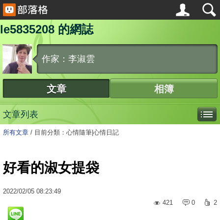
le5835208 的網誌
作家：李淑雲
文章
相簿
文章列表
所有文章
/
目前分類：心情隨筆|心情日記
好看的淑女提袋
2022
/
02
/
05
08:23:49
421
0
2