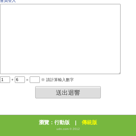
會員登入
+
=
※ 請計算輸入數字
送出迴響
瀏覽：
行動版
|
傳統版
udn.com © 2012