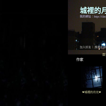
城裡的
我的網址：https://classi
加入好友
｜
推薦此部
首
作家
❤城裡的月光❤