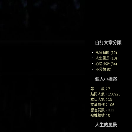
自訂文章分類
‧
永恆瞬間 (12)
‧
人生風景 (10)
‧
心情小語 (84)
‧
不分類 (0)
個人小檔案
等 級：7
點閱人氣：150925
本日人氣：15
文章創作：106
留言篇數：312
被推薦數：
0
人生的風景