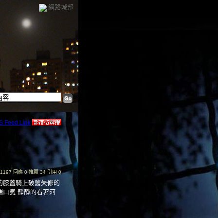
網路城邦
覽 1197 回應 0 推薦 34 引用 0
的膝蓋騎上破舊失修的
喘口氣 靜靜的看著河