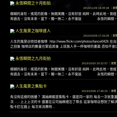
永恆瞬間之十月街拍
2013/11/29 19:35:36 ｜
模糊的身形，搖晃的影像，無關美醜，沒有好惡 純粹，此時此地，曾經
有過去，沒有未來，當下，獨一無二，永不復返 永恆的瞬間‧人生的風景 --
人生風景之咖啡達人
2013/10/29 17:33:26 ｜
人生的風景@烘焙者咖啡 http://www.flickr.com/photos/lance04
之冠後 咖啡店的數量也緊追其後 上班族人手一杯咖啡的畫面 恐怕不會比人
永恆瞬間之九月街拍
2013/10/20 20:22:57 ｜瀏
模糊的身形，搖晃的影像，無關美醜，沒有好惡 純粹，此時此地，曾經
有過去，沒有未來，當下，獨一無二，永不復返 永恆的瞬間‧人生的風景 --
人生風景之集點卡
2013/10/08 17:46:23 ｜瀏
有沒有這樣的困擾？ 滿抽屜都是集點卡，還是同一家的 每去一次就重蓋
次……上上上次的卡 還塞在公司抽屜裡忘了帶去 這家咖啡店想到了解決
點卡釘在牆上 每次來消費時...