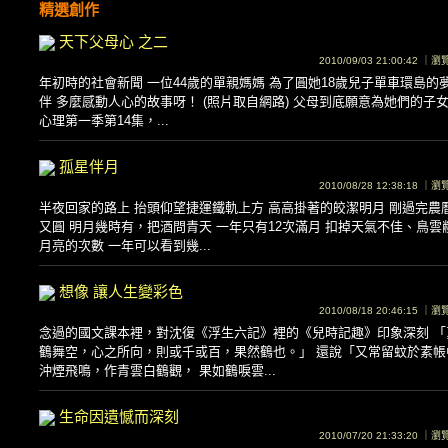
精選創作
天下父母心 之二
2010/09/03 21:00:42 ｜
年初時的社會新聞 一位44歲的單親媽媽 為了圓她18歲兒子單車環島的
伴 多麼感動人心的故事呀！ (照片取自網路) 父母到底願意為她們的子
心理第一季第14集，...
孤星伴月
2010/08/28 12:38:18 ｜
半夜回家的路上 抬頭仰望捷運鐵軌上方 高高掛著的皎潔明月 剛過完農
又圓 明月幾時有，把酒問青天 一年只有12次滿月 扣掉天氣不佳、鳥雲
月亮的次數 一年可以看到幾...
想像 讓人生變彩色
2010/08/18 20:46:15 ｜
念過的國文課本裡，對沈復《浮生六記》裡的《兒時記趣》印象深刻 「
鶴舞空，心之所向，則或千或百，果然鶴也。」 還說「又常留蚊於素帳
沖煙飛鳴，作青雲白鶴觀， 果如鶴唳雲...
生命因遺憾而深刻
2010/07/20 21:33:20 ｜