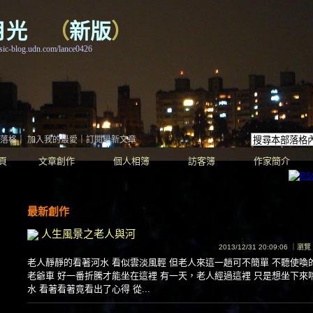
月光
（
新版
）
c-blog.udn.com/lance0426
落格
｜
加入我的最愛
｜
訂閱最新文章
頁
文章創作
個人相簿
訪客簿
作家簡介
最新創作
人生風景之老人與河
2013/12/31 20:09:06 ｜瀏
老人靜靜的看著河水 看似雲淡風輕 但老人來這一趟可不簡單 不聽使喚
老爺車 好一番折騰才能坐在這裡 有一天，老人經過這裡 只是想坐下來
水 看著看著竟看出了心得 從...