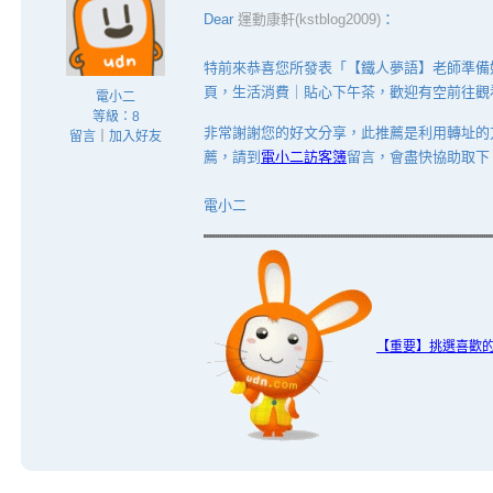
Dear
運動康軒(kstblog2009)
：
特前來恭喜您所發表「【鐵人夢語】老師準備
頁，生活消費｜貼心下午茶，歡迎有空前往觀看
電小二
等級：8
非常謝謝您的好文分享，此推薦是利用轉址的
留言
｜
加入好友
薦，請到
電小二訪客簿
留言，會盡快協助取下
電小二
【重要】挑選喜歡