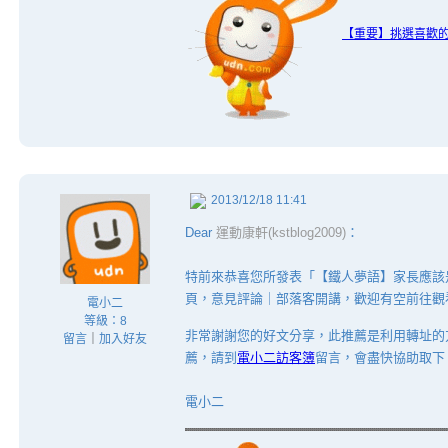
【重要】挑選喜歡
2013/12/18 11:41
Dear
運動康軒(kstblog2009)
：
特前來恭喜您所發表「【鐵人夢語】家長應該
頁，意見評論｜部落客開講，歡迎有空前往觀看
電小二
等級：8
非常謝謝您的好文分享，此推薦是利用轉址的
留言
｜
加入好友
薦，請到
電小二訪客簿
留言，會盡快協助取下
電小二