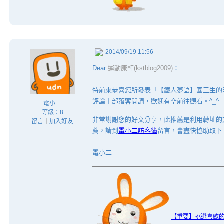
2014/09/19 11:56
Dear
運動康軒(kstblog2009)
：
特前來恭喜您所發表「【鐵人夢語】國三生的
評論｜部落客開講，歡迎有空前往觀看。^_^
電小二
等級：8
非常謝謝您的好文分享，此推薦是利用轉址的
留言
｜
加入好友
薦，請到
電小二訪客簿
留言，會盡快協助取下
電小二
【重要】挑選喜歡