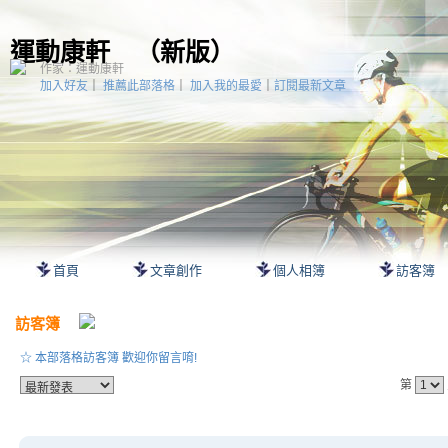
運動康軒
（
新版
）
作家：運動康軒
加入好友
｜
推薦此部落格
｜
加入我的最愛
｜
訂閱最新文章
首頁
文章創作
個人相簿
訪客簿
訪客簿
☆ 本部落格訪客簿 歡迎你留言唷!
第