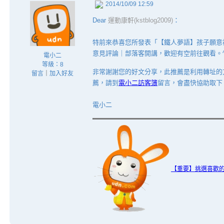
2014/10/09 12:59
Dear
運動康軒(kstblog2009)
：
特前來恭喜您所發表「【鐵人夢語】孩子願意
意見評論｜部落客開講，歡迎有空前往觀看。^
電小二
等級：8
非常謝謝您的好文分享，此推薦是利用轉址的
留言
｜
加入好友
薦，請到
電小二訪客簿
留言，會盡快協助取下
電小二
【重要】挑選喜歡