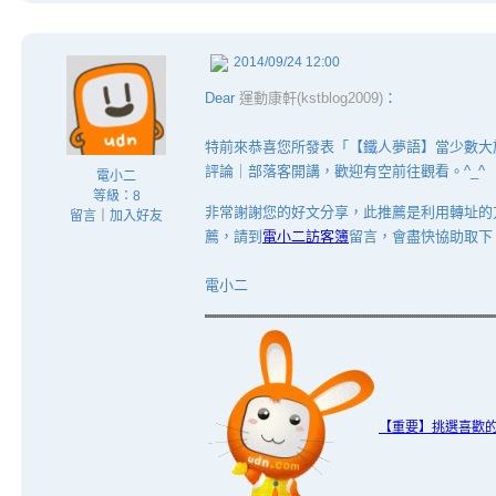
2014/09/24 12:00
Dear
運動康軒(kstblog2009)
：
特前來恭喜您所發表「【鐵人夢語】當少數大
評論｜部落客開講，歡迎有空前往觀看。^_^
電小二
等級：8
非常謝謝您的好文分享，此推薦是利用轉址的
留言
｜
加入好友
薦，請到
電小二訪客簿
留言，會盡快協助取下
電小二
【重要】挑選喜歡