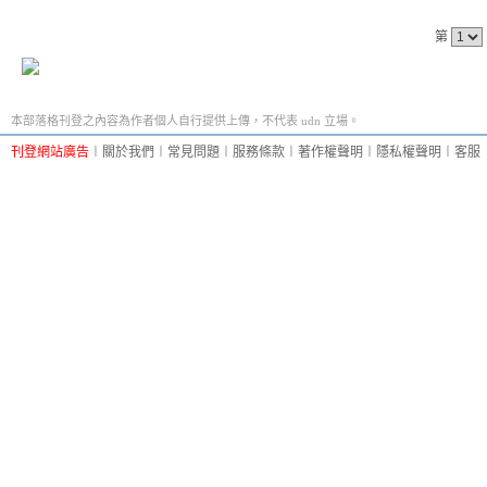
第
本部落格刊登之內容為作者個人自行提供上傳，不代表 udn 立場。
刊登網站廣告
︱
關於我們
︱
常見問題
︱
服務條款
︱
著作權聲明
︱
隱私權聲明
︱
客服