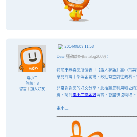
2014/09/03 11:53
Dear
運動康軒(kstblog2009)
：
特前來恭喜您所發表「【鐵人夢語】高中菁英
意見評論｜部落客開講，歡迎有空前往觀看。^
電小二
等級：8
非常謝謝您的好文分享，此推薦是利用轉址的
留言
｜
加入好友
薦，請到
電小二訪客簿
留言，會盡快協助取下
電小二