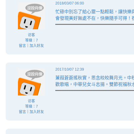
2018/03/07 06:00
忙碌中別忘了給心靈一點輕鬆，讓快樂
會發現美好無處不在，快樂隨手可得！
访客
等級：7
留言
｜
加入好友
2017/10/07 12:39
蒹葭蒼蒼搖秋實，思念皎皎舞月光。中
歡歌唱，中華兒女斗志揚。雙節祝福秋
访客
等級：7
留言
｜
加入好友