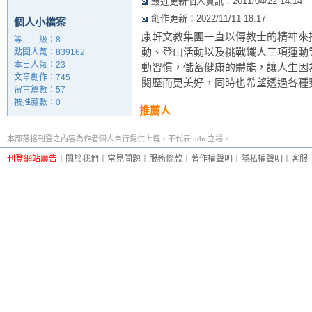
最近更新個人資訊：2011/04/22 14:14
創作更新：2022/11/11 18:17
個人小檔案
康軒文教集團一直以傳教士的精神來
等 級：8
動、登山活動以及挑戰鐵人三項運動
點閱人氣：839162
本日人氣：23
動習慣，儲蓄健康的體能，讓人生因
文章創作：745
閱歷而更美好，同時也希望透過各種
留言篇數：57
被推薦數：
0
推薦人
本部落格刊登之內容為作者個人自行提供上傳，不代表 udn 立場。
刊登網站廣告
︱
關於我們
︱
常見問題
︱
服務條款
︱
著作權聲明
︱
隱私權聲明
︱
客服