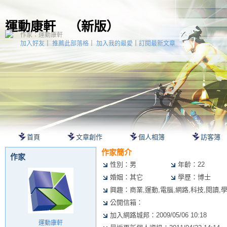
運動康軒
（
新版
）
作家：運動康軒
加入好友
｜
推薦此部落格
｜
加入我的最愛
｜
訂閱最新文章
首頁
文章創作
個人相簿
訪客簿
作家簡介
作家
性別：男
年齡：22
婚姻：其它
學歷：博士
興趣：商業,運動,電腦,網路,科技,閱讀,
公開信箱：
加入網路城邦：2009/05/06 10:18
運動康軒