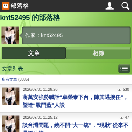
knt52495 的部落格
作家：knt52495
文章
相簿
文章列表
所有文章
(3885)
2026
/
07
/
31
11:29:26
530
蔣萬安強勢喊話“卓榮泰下台，陳其邁接任”，
塑造“戰鬥藍”人設
2026
/
07
/
31
11:25:12
47
談台灣問題，繞不開“大一統”，“現狀”從來不