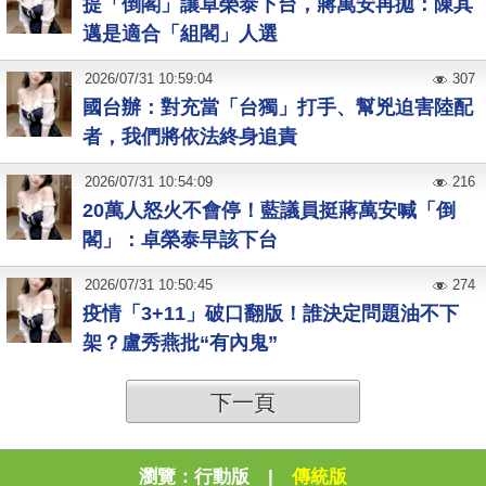
提「倒閣」讓卓榮泰下台，蔣萬安再拋：陳其
邁是適合「組閣」人選
2026
/
07
/
31
10:59:04
307
國台辦：對充當「台獨」打手、幫兇迫害陸配
者，我們將依法終身追責
2026
/
07
/
31
10:54:09
216
20萬人怒火不會停！藍議員挺蔣萬安喊「倒
閣」：卓榮泰早該下台
2026
/
07
/
31
10:50:45
274
疫情「3+11」破口翻版！誰決定問題油不下
架？盧秀燕批“有內鬼”
下一頁
瀏覽：
行動版
|
傳統版