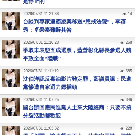
是靜止的
2026
/
07
/
31
11:21:38
14
台談判專家遭霸凌案移送“懲戒法院”，李彥
秀：卓榮泰難辭其咎
2026
/
07
/
31
11:16:28
258
爭取未表態五成選票，藍營彰化縣長參選人魏
平政全面“陸戰”
2026
/
07
/
31
11:11:19
685
沈伯洋認反毒油影片難定罪，藍議員諷：民進
黨慘遭自家迴力鏢插頭
2026
/
07
/
31
11:07:25
346
國台辦回應民進黨人士來大陸經商：只要不搞
分裂活動都歡迎
2026
/
07
/
31
11:03:32
228