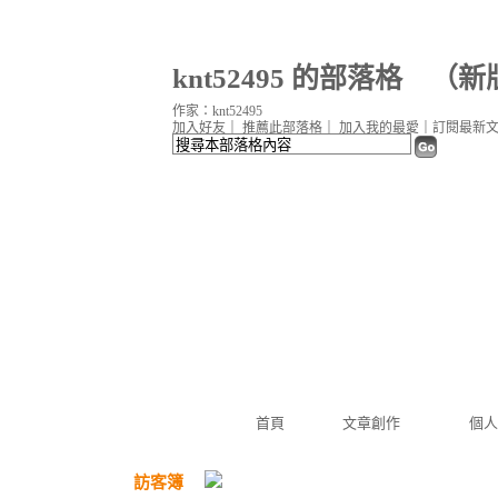
knt52495 的部落格
（
新
作家：knt52495
加入好友
｜
推薦此部落格
｜
加入我的最愛
｜
訂閱最新
首頁
文章創作
個人
訪客簿