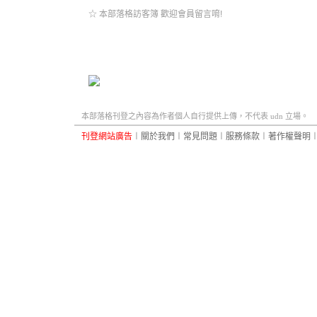
☆ 本部落格訪客簿 歡迎會員留言唷!
本部落格刊登之內容為作者個人自行提供上傳，不代表 udn 立場。
刊登網站廣告
︱
關於我們
︱
常見問題
︱
服務條款
︱
著作權聲明