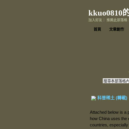
kkuo081
加入好友
｜
推薦此部落格
首頁
文章創作
科普稀土 (轉載)
Attached below is a p
how China uses the e
countries, especially