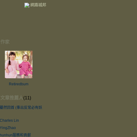
網路城邦
作家
Retiredbum
文章推薦人
(11)
驀然回首 (事出反常必有妖
Charles Lin
YingZhao
hunhun服務和貢獻