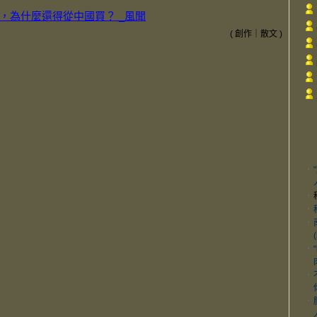
，為什麼還得從中國買？ _風聞
(
創作
｜
散文
)
‧
‧
‧
‧
‧
‧
‧