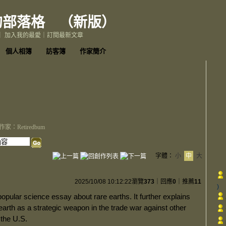
0的部落格
（
新版
）
｜
加入我的最愛
｜
訂閱最新文章
個人相簿
訪客簿
作家簡介
作家：Retiredbum
字體：
小
中
大
2025/10/08 10:12:22
瀏覽
373
｜回應
0
｜推薦
11
)
opular science essay about rare earths. It further explains
arth as a strategic weapon in the trade war against other
 the U.S.