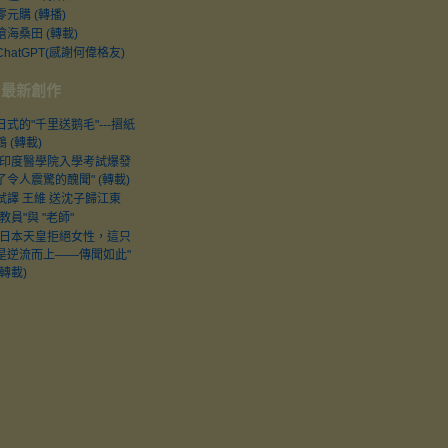
零元購 (轉播)
滄海桑田 (轉載)
ChatGPT(感謝何偉格友)
最新創作
日式的"千里送鹅毛"---摺紙
鶴 (轉載)
"印度醫學院入學考試爆發
了令人震驚的醜聞" (轉載)
試譯 王維 送沈子歸江東
"教員"與 "老師"
"日本天皇拒絕女性，這只
是逆流而上——傳聞如此"
(轉載)