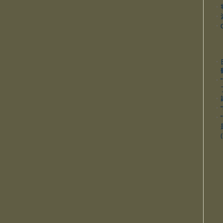
‧
‧
‧
‧
‧
‧
‧
‧