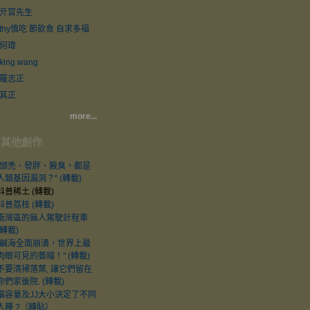
亓官先生
thy慎吃 節飲食 自求多福
何瑋
king wang
羅志正
其正
more...
其他創作
"頭禿、發胖、腋臭，都是
人類基因漏洞？" (轉載}
科普稀土 (轉載)
科普荔枝 (轉載)
南灣區的無人駕駛計程車
(轉載)
"鹹海全面崩潰，世界上最
肉眼可見的萎縮！" (轉載)
不要清掃落葉, 讓它們留在
你們家後院. (轉載)
腦容量及JJ大小決定了不同
人種 ?（轉貼）