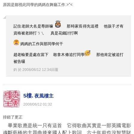
原因是鄙視此同學的媽媽在舞廳工作.>"<
記住老師大名是尊師嘛
那時家長得先送禮 他孩子才有
資格被老師打ㄋㄟ 真是花錢討打啊
媽媽的工作與那同學何干
趙老輸要是處在當下 敢拿木條追打同學
那他肯定被追打
被告囉
鈞
於
2008
/
06
/
12
12
:
34
回覆
5樓.
夜風樓主
2008
/
06
/
12
01
:
32
排錯了更正
畢業歌應是統一只有這首 它得歌曲其實是一部英國電影
魂斷藍橋的主題曲後來國人配上歌詞 六十年前也沒智慧財