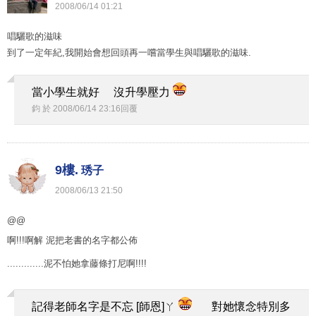
2008
/
06
/
14
01
:
21
唱驪歌的滋味
到了一定年紀,我開始會想回頭再一嚐當學生與唱驪歌的滋味.
當小學生就好 沒升學壓力
鈞
於
2008
/
06
/
14
23
:
16
回覆
9樓.
琇子
2008
/
06
/
13
21
:
50
@@
啊!!!啊解 泥把老書的名字都公佈
.............泥不怕她拿藤條打尼啊!!!!
記得老師名字是不忘 [師恩]ㄚ
對她懷念特別多