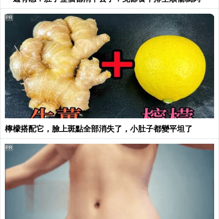
PR
檸檬搭配它，臉上斑點全部消失了，小肚子都變平坦了
PR