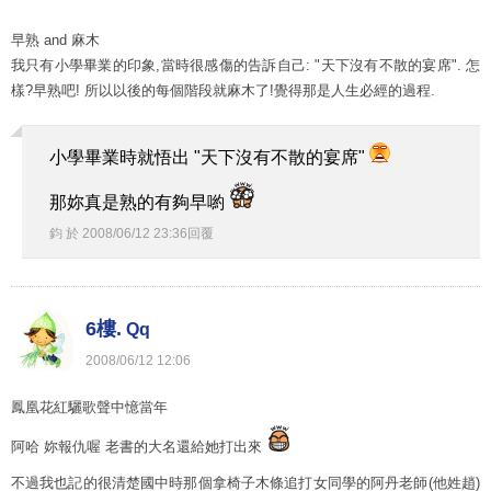
早熟 and 麻木
我只有小學畢業的印象,當時很感傷的告訴自己: "天下沒有不散的宴席". 怎
樣?早熟吧! 所以以後的每個階段就麻木了!覺得那是人生必經的過程.
小學畢業時就悟出 "天下沒有不散的宴席"
那妳真是熟的有夠早喲
鈞
於
2008
/
06
/
12
23
:
36
回覆
6樓.
Qq
2008
/
06
/
12
12
:
06
鳳凰花紅驪歌聲中憶當年
阿哈 妳報仇喔 老書的大名還給她打出來
不過我也記的很清楚國中時那個拿椅子木條追打女同學的阿丹老師(他姓趙)