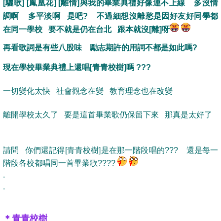
[驪歌] [鳳凰花] [離情]與我的畢業典禮好像連不上線 多沒情
調啊 多平淡啊 是吧? 不過細想沒離愁是因好友好同學都
在同一學校 要不就是仍在台北 跟本就沒[離]呀
再看歌詞是有些八股味 勵志期許的用詞不都是如此嗎?
現在學校畢業典禮上還唱[青青校樹]嗎 ???
一切變化太快 社會觀念在變 教育理念也在改變
離開學校太久了 要是這首畢業歌仍保留下來 那真是太好了
請問 你們還記得[青青校樹]是在那一階段唱的??? 還是每一
階段各校都唱同一首畢業歌????
.
.
＊青青校樹