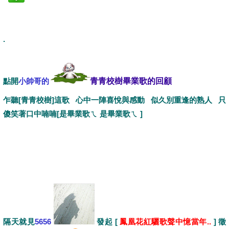
.
點開
小帥哥的
青青校樹畢業歌的回顧
乍聽[青青校樹]這歌 心中一陣喜悅與感動 似久別重逢的熟人 只
傻笑著口中喃喃[是畢業歌ㄟ 是畢業歌ㄟ ]
隔天就見
5656
發起 [
鳳凰花紅驪歌聲中憶當年..
] 徵