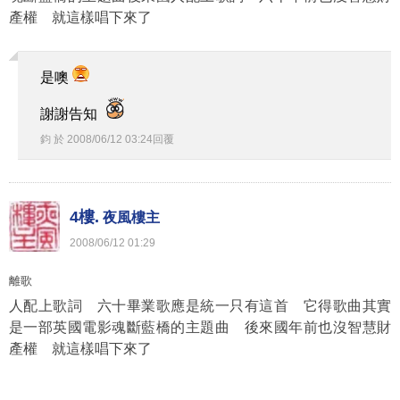
產權 就這樣唱下來了
是噢
謝謝告知
鈞
於
2008
/
06
/
12
03
:
24
回覆
4樓.
夜風樓主
2008
/
06
/
12
01
:
29
離歌
人配上歌詞 六十畢業歌應是統一只有這首 它得歌曲其實
是一部英國電影魂斷藍橋的主題曲 後來國年前也沒智慧財
產權 就這樣唱下來了