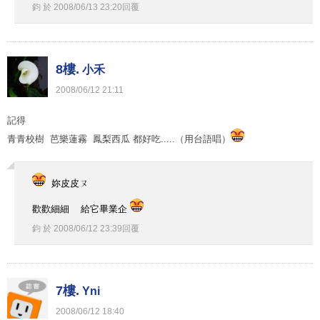
鈞
於
2008
/
06
/
13
23
:
20
回覆
8樓.
小禾
2008
/
06
/
12
21
:
11
記得
青青校樹 芭樂蓮霧 鳳梨西瓜 都好吃.....（用台語唱）
妳皮皮ㄡ
歡歡細細 給它畢業企
鈞
於
2008
/
06
/
12
23
:
39
回覆
7樓.
Yni
2008
/
06
/
12
18
:
40