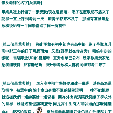
條及老師的名字[吳素珠]
畢業典禮上我領了一張獎狀(現在還留著) 唱了甚麼歌想不起來了
記得一直上課到考前一天 填鴨子都來不及了 那裡有甚麼離愁
放榜後約有一半同學都進了同一所初中
.
[第三個畢業典禮] 那所學校有初中部也有高中部 為了爭取直升
高中那三年的日子可想而知 又是[對手就在你身旁] 嘻笑中拼的
狠呢 當驪歌(沒印象)響起時 直升名單已公布 幾家歡樂幾家愁
愁者繼續拼 那有離愁啊 待升學考放榜大部份同學都考回來了
.
[第四個畢業典禮] 進入高中那年學校要組建一儀隊 以身高為選
取標準 被選中的 除非拿出身體不適的醫院證明 一律不能拒絕
就這樣我們一邊練耍槍一邊背書 因為外出表演讓我見識了學校外
的世界 雖是遙望也讓我驚奇 同是高中生有人可以過的那麼瀟灑
自在 都不怕教官ㄟ
至於
畢業典禮嘛好像仍是在升學壓力下