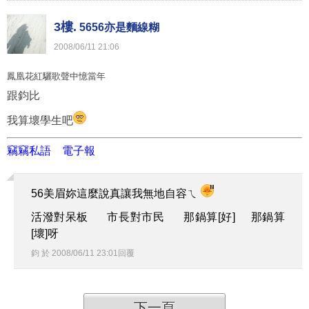
3樓.
5656亦是麵線糊
2008
/
06
/
11
21
:
06
鳳凰花紅驪歌聲中憶當年
跟鈞比
我算壞學生吧
竊竊私語
電子報
56美眉妳這麼說真讓我無地自容ㄟ
活潑對呆板 市長對市民 那鍋算[好] 那鍋算
[壞]呀
鈞
於
2008
/
06
/
11
23
:
01
回覆
下一頁