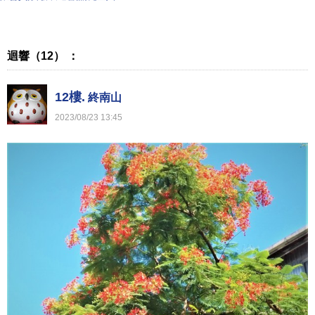
迴響（12） ：
12樓.
終南山
2023
/
08
/
23
13
:
45