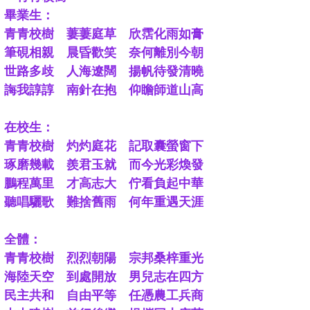
畢業生：
青青校樹 萋萋庭草 欣霑化雨如膏
筆硯相親 晨昏歡笑 奈何離別今朝
世路多歧 人海遼闊 揚帆待發清曉
誨我諄諄 南針在抱 仰瞻師道山高
在校生：
青青校樹 灼灼庭花 記取囊螢窗下
琢磨幾載 羨君玉就 而今光彩煥發
鵬程萬里 才高志大 佇看負起中華
聽唱驪歌 難捨舊雨 何年重遇天涯
全體：
青青校樹 烈烈朝陽 宗邦桑梓重光
海陸天空 到處開放 男兒志在四方
民主共和 自由平等 任憑農工兵商