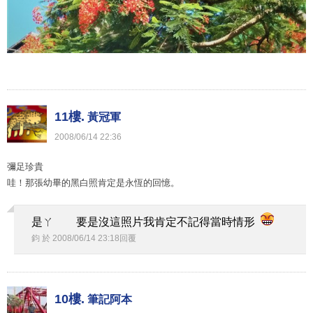
11樓.
黃冠軍
2008
/
06
/
14
22
:
36
彌足珍貴
哇！那張幼畢的黑白照肯定是永恆的回憶。
是ㄚ 要是沒這照片我肯定不記得當時情形
鈞
於
2008
/
06
/
14
23
:
18
回覆
10樓.
筆記阿本