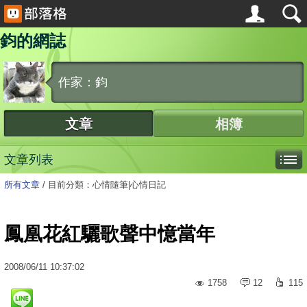
鈞的網誌
作家：鈞
文章
相簿
文章列表
所有文章
/
目前分類：心情隨筆|心情日記
鳳凰花紅驪歌聲中憶當年
2008
/
06
/
11
10:37:02
1758
12
115