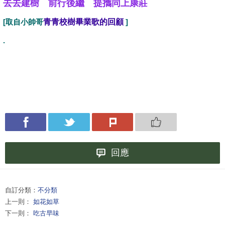
去去建樹 前行後繼 提攜同上康莊
[取自小帥哥
青青校樹畢業歌的回顧
]
.
回應
自訂分類：
不分類
上一則：
如花如草
下一則：
吃古早味