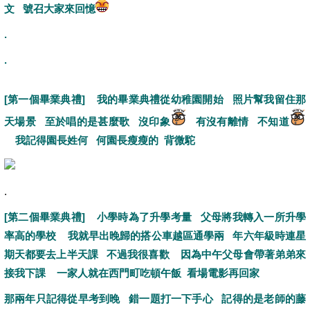
文 號召大家來回憶
.
.
[第一個畢業典禮] 我的畢業典禮從幼稚園開始 照片幫我留住那
天場景 至於唱的是甚麼歌 沒印象
有沒有離情 不知道
我記得園長姓何 何園長瘦瘦的 背微駝
.
[第二個畢業典禮]
小學時為了升學考量 父母將我轉入一所升學
率高的學校 我就早出晚歸的搭公車越區通學兩 年六年級時連星
期天都要去上半天課 不過我很喜歡 因為中午父母會帶著弟弟來
接我下課 一家人就在西門町吃頓午飯 看場電影再回家
那兩年只記得從早考到晚 錯一題打一下手心 記得的是老師的藤