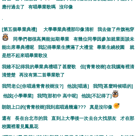
應付過去了 有唱畢業歌嗎 沒印像
.
[第五個畢業典禮] 大學畢業典禮那印像清析 我去做了件旗袍穿
同學們都很高興能如期畢業 有幾位同學因參加就業面談未
能出席畢典禮呢 我記得畢業生擠滿了大禮堂 畢業生繞校園 就
是想不起來唱畢業歌沒
我雖不記得我的畢業典禮唱了甚麼歌 但[青青校樹]在我腦海裡清
清楚楚 再沒有第二首畢業歌了
我問老公[你唱過青青校樹沒?] 他說[唱過] 我問[甚麼時候唱的]
他說[小學畢業] 我問[那初中 高中呢] 他說[不記得了]
朗朗上口的[青青校樹]我到底唱過幾遍??? 真是沒印像
還有 長在台北市的我 直到上大學後一次去台大找朋友 才在那
校園裡看見鳳凰花