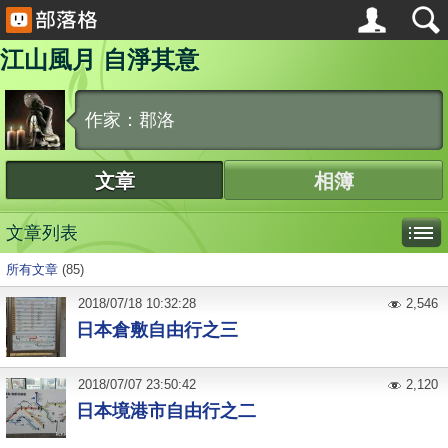
江山風月 自淨其意
作家：郡洛
文章
相簿
文章列表
所有文章
(85)
2018
/
07
/
18
10:32:28
2,546
日本倉敷自由行之三
2018
/
07
/
07
23:50:42
2,120
日本境港市自由行之二