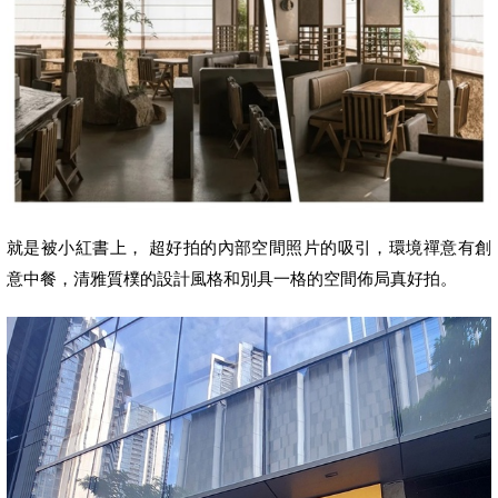
就是被小紅書上，
的吸引
超好拍
的內部空間照片
，
環境禪意有
創
意中餐
，
清雅質樸的設計風格和別具一格的空間佈局真好拍。