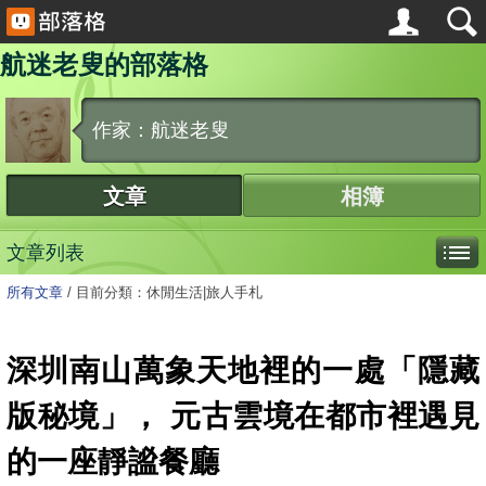
航迷老叟的部落格
作家：航迷老叟
文章
相簿
文章列表
所有文章
/
目前分類：休閒生活|旅人手札
深圳南山萬象天地裡的一處「隱藏
版秘境」， 元古雲境在都市裡遇見
的一座靜謐餐廳