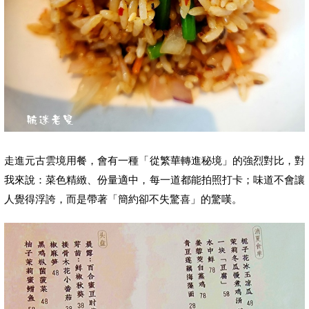
走進元古雲境用餐，會有一種「從繁華轉進秘境」的強烈對比，
對
我來說：菜色精緻、份量適中，每一道都能拍照打卡；味道不會讓
人覺得浮誇，而是帶著「簡約卻不失驚喜」的驚嘆。