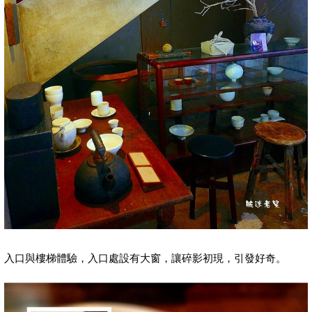
入口與樓梯體驗，入口處設有大窗，讓碎影初現，引發好奇。