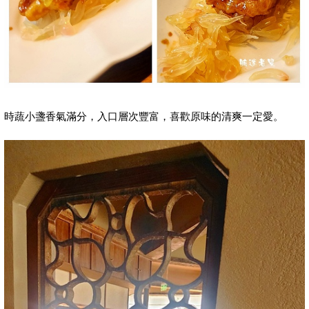
時蔬小盞香氣滿分，入口層次豐富，喜歡原味的清爽一定愛。