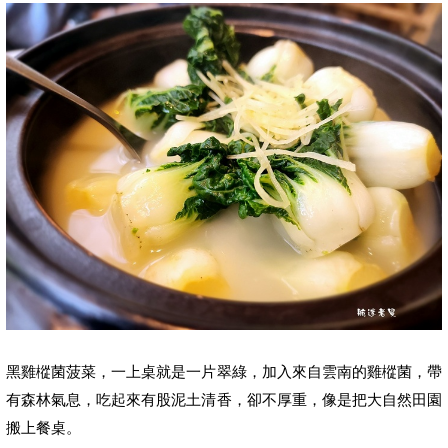
黑雞樅菌菠菜
，
一上桌就是一片翠綠，加入來自雲南的雞樅菌，帶
有森林氣息，吃起來有股泥土清香，卻不厚重，像是把大自然田園
搬上餐桌。