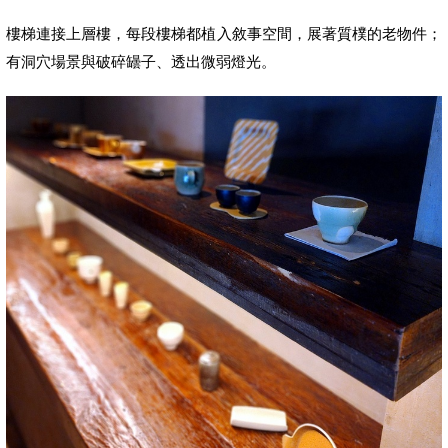
樓梯連接上層樓，每段樓梯都植入敘事空間，展著質樸的老物件；
有洞穴場景與破碎罎子、透出微弱燈光。