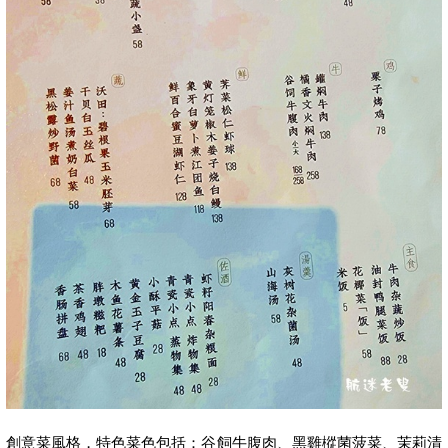
創意菜風格，特色菜色包括：谷飼牛腹肉、黑雞樅菌菠菜、茉莉清