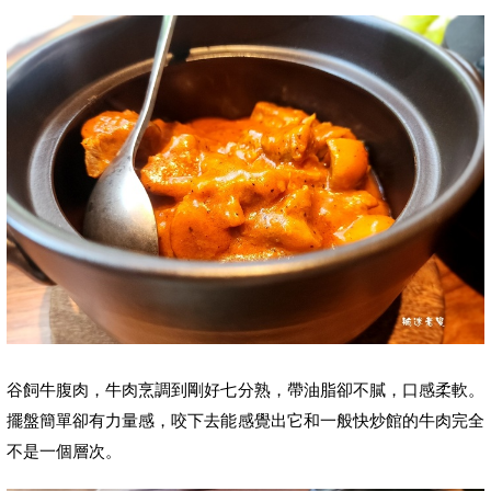
谷飼牛腹肉，
牛肉烹調到剛好七分熟，帶油脂卻不膩，口感柔軟。
擺盤簡單卻有力量感，咬下去能感覺出它和一般快炒館的牛肉完全
不是一個層次。