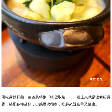
黑松露炒野菌，
這道菜特別「嗅覺取勝」，一端上來就是濃鬱松露
香，搭配各種菇類，口感層次很多，吃起來既豪華又健康。