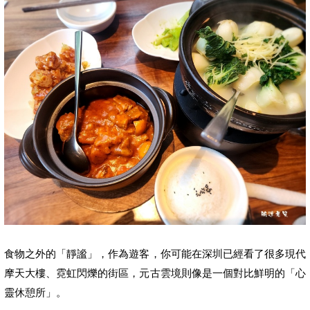
食物之外的「靜謐」，
作為遊客，你可能在深圳已經看了很多現代
摩天大樓、霓虹閃爍的街區，元古雲境則像是一個對比鮮明的「心
靈休憩所」。