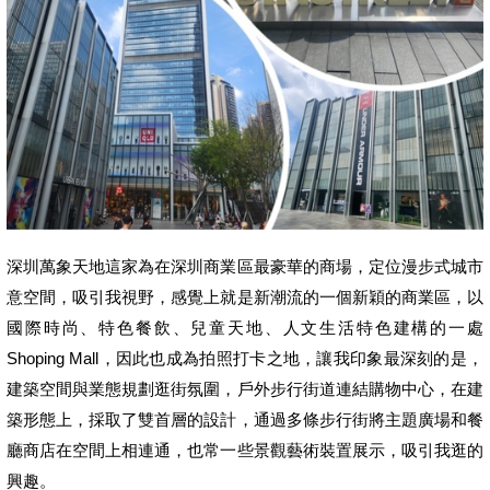
深圳萬象天地這家為在深圳商業區最豪華的商場，定位漫步式城市
意空間，吸引我視野，感覺上就是新潮流的一個新穎的商業區，以
國際時尚、特色餐飲、兒童天地、人文生活特色建構的一處
Shoping Mall
，因此也成為拍照打卡之地，讓我印象最深刻的是，
建築空間與業態規劃逛街氛圍，戶外步行街道連結購物中心，在建
築形態上，採取了雙首層的設計，通過多條步行街將主題廣場和餐
廳商店在空間上相連通，
也常一些景觀藝術裝置展示，吸引我逛的
興趣。