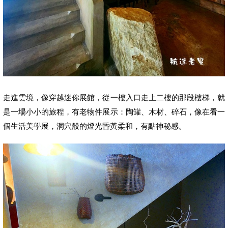
走進雲境，像穿越迷你展館，
從一樓入口走上二樓的那段樓梯，就
是一場小小的旅程，有
老物件展示：陶罐、木材、碎石，像在看一
個生活美學展，
洞穴般的燈光昏黃柔和，有點神秘感
。