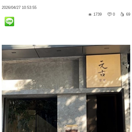
2026
/
04
/
27
10:53:55
1739
0
69