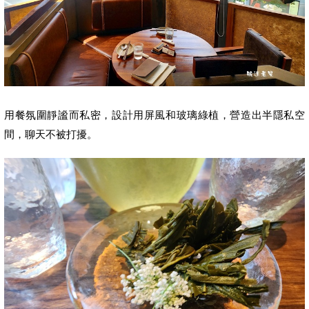
用餐氛圍靜謐而私密，
設計用屏風
和
玻璃綠植，營造出半隱私空
間，聊天不被打擾。