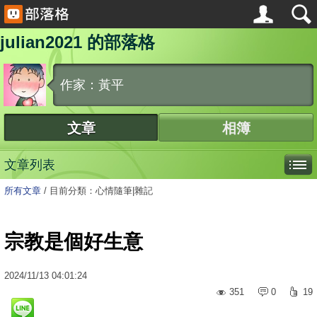
julian2021 的部落格
作家：黃平
文章
相簿
文章列表
所有文章
/
目前分類：心情隨筆|雜記
宗教是個好生意
2024
/
11
/
13
04:01:24
351
0
19