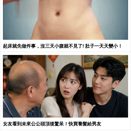
起床就先做件事，沒三天小腹就不見了! 肚子一天天變小！
PR
女友看到未來公公頭頂後驚呆！快買養髮給男友