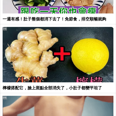
一週有感！肚子整個都消下去了！免節食，排空順暢就夠
PR
檸檬搭配它，臉上斑點全部消失了，小肚子都變平坦了
PR