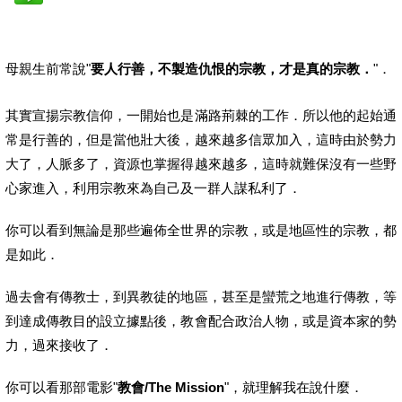
母親生前常說"
要人行善，不製造仇恨的宗教，才是真的宗教．
"．
其實宣揚宗教信仰，一開始也是滿路荊棘的工作．所以他的起始通
常是行善的，但是當他壯大後，越來越多信眾加入，這時由於勢力
大了，人脈多了，資源也掌握得越來越多，這時就難保沒有一些野
心家進入，利用宗教來為自己及一群人謀私利了．
你可以看到無論是那些遍佈全世界的宗教，或是地區性的宗教，都
是如此．
過去會有傳教士，到異教徒的地區，甚至是蠻荒之地進行傳教，等
到達成傳教目的設立據點後，教會配合政治人物，或是資本家的勢
力，過來接收了．
你可以看那部電影"
教會/
The Mission
"，就理解我在說什麼．