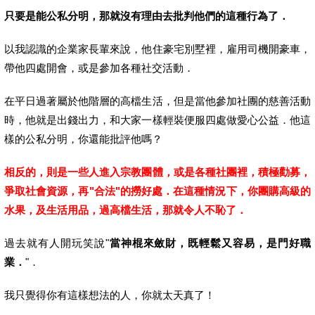
只要是能公私分明，那就沒有理由去批判他們的這種行為了．
以我認識的企業家長輩來說，他住豪宅別墅裡，雇用司機開豪車，
帶他四處開會，或是參加各種社交活動．
在平日過著屬於他階層的高檔生活，但是當他參加社團的慈善活動
時，他就是出錢出力，和大家一樣輕裝便服四處做愛心公益．他這
樣的公私分明，你還能批評他嗎？
相反的，則是一些人進入宗教團體，或是各種社團裡，積極勸募，
爭取社會資源，再"合法"的撈好處．在這種情況下，你團購高級的
水果，及生活用品，過高檔生活，那就令人不恥了．
過去就有人開玩笑說"
當神棍來斂財，既輕鬆又容易，是門好職
業．
"．
我只覺得你有這樣想法的人，你就太天真了！