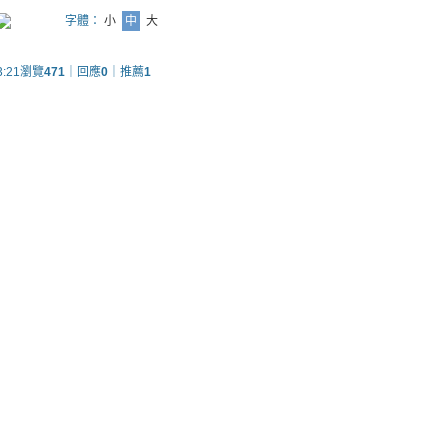
字體：
小
中
大
3:21
瀏覽
471
｜回應
0
｜推薦
1