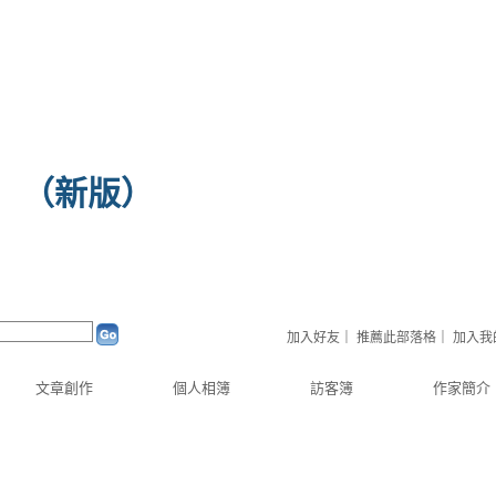
（
新版
）
加入好友
｜
推薦此部落格
｜
加入我
文章創作
個人相簿
訪客簿
作家簡介