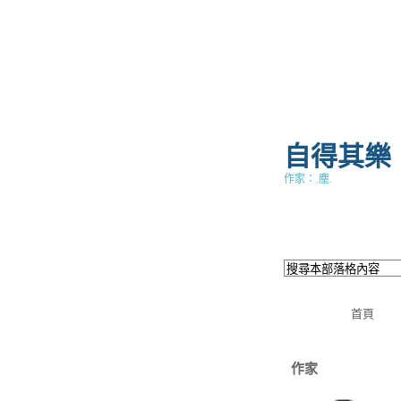
自得其樂
作家：.塵.
首頁
作家