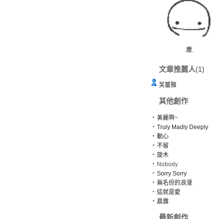
.塵.
文章推薦人
(1)
芙蕾雅
其他創作
‧
美麗啊~
‧
Truly Madly Deeply
‧
動心
‧
不留
‧
旋木
‧
Nobody
‧
Sorry Sorry
‧
無名份的浪漫
‧
這就是愛
‧
晨露
最新創作