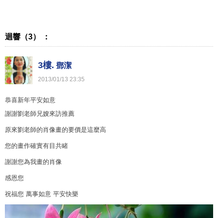
迴響（3） ：
3樓.
鄧潔
2013
/
01
/
13
23
:
35
恭喜新年平安如意
謝謝劉老師兄嫂來訪推薦
原來劉老師的肖像畫的要價是這麼高
您的畫作確實有目共睹
謝謝您為我畫的肖像
感恩您
祝福您 萬事如意 平安快樂