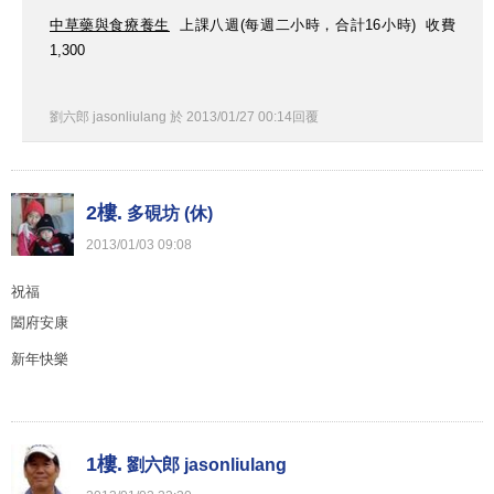
中草藥與食療養生
上課八週(每週二小時，合計16小時) 收費
1,300
劉六郎 jasonliulang
於
2013
/
01
/
27
00
:
14
回覆
2樓.
多硯坊 (休)
2013
/
01
/
03
09
:
08
祝福
闔府安康
新年快樂
1樓.
劉六郎 jasonliulang