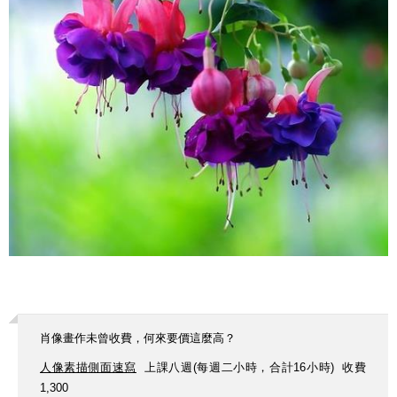
肖像畫作未曾收費，何來要價這麼高？
人像素描側面速寫
上課八週(每週二小時，合計16小時) 收費
1,300