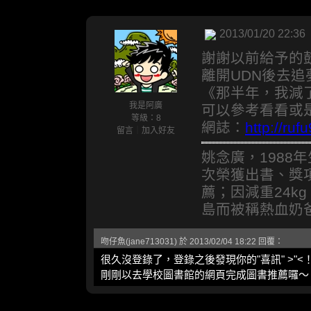
2013/01/20 22:36
謝謝以前給予的
離開UDN後去
《那半年，我減
我是阿廣
可以參考看看或
等級：8
網誌：
http://ru
留言
｜
加入好友
姚念廣，1988
次榮獲出書、獎
薦；因減重24kg
島而被稱熱血奶
吻仔魚(jane713031) 於 2013/02/04 18:22 回覆：
很久沒登錄了，登錄之後發現你的"喜訊" >"<
剛剛以去學校圖書館的網頁完成圖書推薦囉～