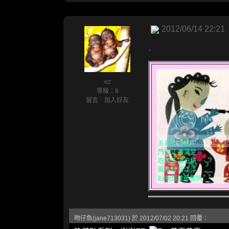
2012/06/14 22:21
.
ez
等級：8
留言
｜
加入好友
五月五 是端午
門揷艾 香滿堂
吃粽子 灑白糖
龍舟划 喜洋洋
Ez祝您佳節愉快
吻仔魚(jane713031) 於 2012/07/02 20:21 回覆：