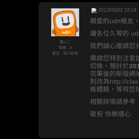
2013/05/22 18:14
親愛的udn格友
讓各位久等的 u
電小二
我們誠心邀請您
等級：8
留言
｜
加入好友
需請您特別注意的
切換，預計於
20
完畢後的新版網址將改
則改為http://cl
格體驗，等待您
相關詳情請參考
敬祝 快樂順心