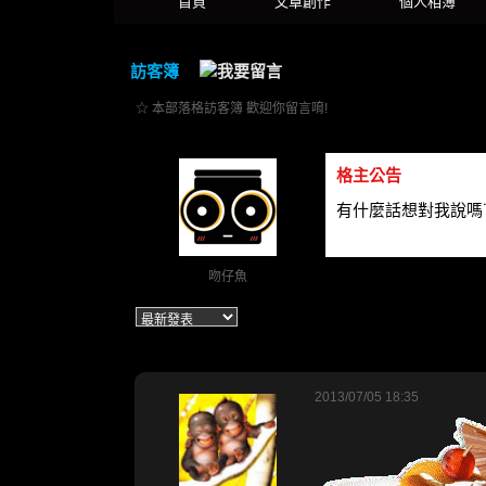
首頁
文章創作
個人相簿
訪客簿
☆ 本部落格訪客簿 歡迎你留言唷!
格主公告
有什麼話想對我說嗎˙
吻仔魚
2013/07/05 18:35