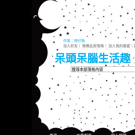
作家：吻仔魚
加入好友
｜
推薦此部落格
｜
加入我的最愛
｜
呆頭呆腦生活趣