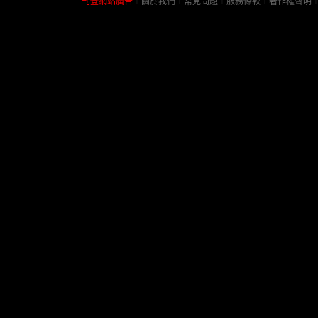
刊登網站廣告
︱
關於我們
︱
常見問題
︱
服務條款
︱
著作權聲明