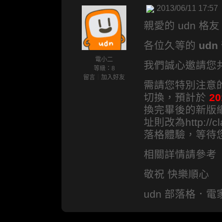
2013/06/11 17:57
親愛的 udn 格
各位久等的
ud
電小二
我們誠心邀請您共
等級：8
留言
｜
加入好友
需請您特別注意的
切換，預計於
20
換完畢後的新版網址將
址則改為http://c
落格體驗，等待
相關詳情請參考
敬祝 快樂順心
udn 部落格．電