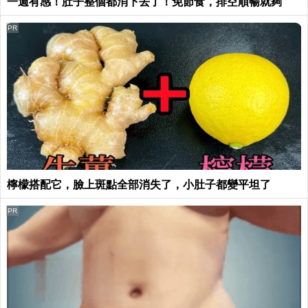
一週有感！肚子整個都消下去了！免節食，排空順暢就夠
PR
檸檬搭配它，臉上斑點全部消失了，小肚子都變平坦了
PR