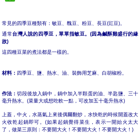
常見的四季豆種類有：敏豆、醜豆、粉豆、長豆(豇豆)。
通常
台灣人說的四季豆，單單指敏豆。(因為鹹酥雞盛行的緣
故)
這四種豆菜的煮法都是一樣的。
材料：
四季豆、鹽、熱水、油、裝飾用芝麻、白胡椒粉。
作法：
切段後放入鍋中，鍋中加入半顆蛋的油、半匙鹽、三十
毫升熱水。(菜量大或想吃軟一點，可改加五十毫升熱水)
上蓋，中火，水蒸氣上來後偶爾翻炒，水快乾的時候開蓋改大
火收乾起鍋即可。(如果起鍋覺得菜生，表示一開始火太大
了，做菜三原則：不要開大火！不要開大火！不要開大火！)