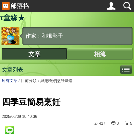
τ童緣★
作家：和楓影子
文章
相簿
文章列表
所有文章
/
目前分類：興趣嗜好|烹飪烘焙
四季豆簡易烹飪
2025
/
06
/
09
10:40:36
417
0
5