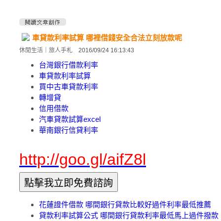
車貸款利率試算 哪裡借錢安全合法立刻放款呢
休閒生活
｜
旅人手札
2016/09/24 16:13:43
台灣銀行借款利率
車貸款利率試算
買中古車貸款利率
轉增貸
信用借款
汽車貸款試算excel
華南銀行信貸利率
http://goo.gl/aifZ8l
花蓮證件借款 哪間銀行貸款比較好過件利率最低推薦
貸款利率試算公式 哪間銀行貸款利率最低馬上過件撥款