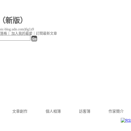
（
新版
）
c-blog.udn.com/j6g1z9
落格
｜
加入我的最愛
｜
訂閱最新文章
文章創作
個人相簿
訪客簿
作家簡介