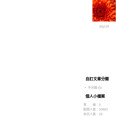
j6g1z9
自訂文章分類
‧
不分類 (0)
個人小檔案
等 級：5
點閱人氣：30882
本日人氣：29