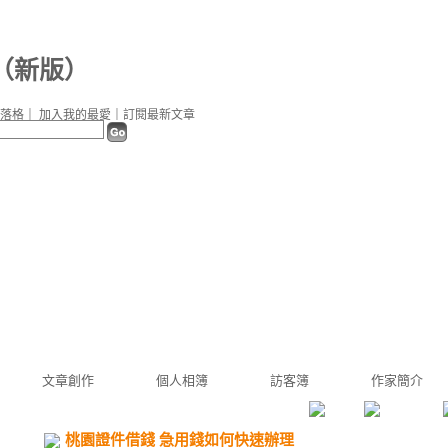
（
新版
）
落格
｜
加入我的最愛
｜
訂閱最新文章
文章創作
個人相簿
訪客簿
作家簡介
桃園證件借錢 急用錢如何快速辦理