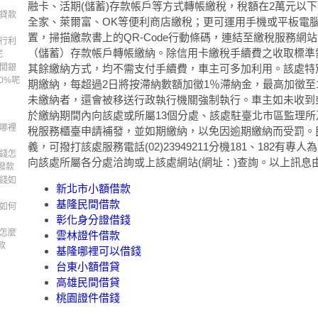
融卡、活期(儲蓄)存款帳戶等方式轉帳繳稅，稅額在2萬元以
惠貸款
全家、萊爾富、OK等便利商店繳稅；更可運用手機或平板電腦
置，掃描繳款書上的QR-Code行動條碼，連結至繳稅服務網
銀行利
（儲蓄）存款帳戶轉帳繳納。除信用卡繳稅手續費之收取標準
呢
哪間銀
其餘繳納方式，均不需支付手續費，車主可多加利用。該處特
0%呢
期繳納，每超過2日將按滯納數額加徵1％滯納金，最高加徵至1
未繳納者，還會被移送行政執行機關強制執行。車主如未收到
於繳納期間內向該處或所屬13個分處、該處駐臺北市區監理
錢哪裡
稅服務櫃臺申請補發，並如期繳納，以免因逾期繳納而受罰。
義，可撥打該處服務電話(02)23949211分機181、182有專
用錢怎
向該處所屬各分處洽詢或上該處網站(網址：)查詢。以上訊息
撥款
用錢如
新北市小額借款
基隆民間借款
錢如何
彰化身分證借錢
錢怎麼
雲林證件借款
款
基隆哪裡可以借錢
台東小額借貸
高雄民間借貸
桃園證件借錢