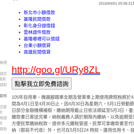
2016/04/01 05:08:31
新北市小額借款
基隆民間借款
彰化身分證借錢
雲林證件借款
基隆哪裡可以借錢
台東小額借貸
高雄民間借貸
錢哪裡
http://goo.gl/URy8ZL
用錢怎
撥款
用錢如
錢如何
105年自用車、機器腳踏車全期及營業車上期使用牌照稅將於4
間為4月1日至4月30日止，因4月30日為星期六，5月1日勞動
錢怎麼
日部分金融機構補假，繳納期限截止日依法順延至5月3日，
款
繳款書已寄送完畢，納稅義務人請於期限內繳納，以免逾期受
急用錢
方便民眾繳納稅款，提供多元繳稅管道，民眾可拿繳款書至代
款
間貸款
納（郵局不代收）外，也可在5月5日24 時前，運用信用卡、