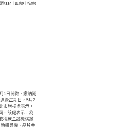
瀏覽
114
｜回應
0
｜推薦
0
月1日開徵，繳納期
節適逢星期日，5月2
臺北市稅捐處表示，
罰。該處表示，為
收稅款金融機構繳
自動櫃員機、晶片金