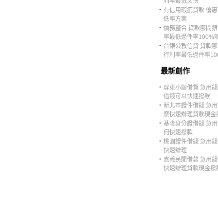
利率最低又快
‧
有信用瑕疵貸款 優
低率方案
‧
債務整合 貸款哪間
率最低過件率100%
‧
台銀公教信貸 貸款
行利率最低過件率10
最新創作
‧
屏東小額借貸 急用
借錢可以快速撥款
‧
新北市證件借錢 急
麼快速辦理貸款現金
‧
基隆身分證借錢 急
何快速撥款
‧
桃園證件借錢 急用
快速辦理
‧
嘉義民間借款 急用
快速辦理貸款現金撥