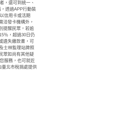
下者，還可到統一、
，透過APP行動裝
站以信用卡或活期
需洽發卡機構外，
別提醒民眾，若逾
5％，超過30日仍
或遺失繳款書，可
所及士林監理站牌照
民眾如尚有其他疑
人為您服務，也可就近
由臺北市稅捐處提供