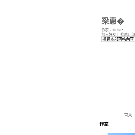
梁惠�
作家：j0sf8e2
加入好友
｜
推薦此部
首頁
作家