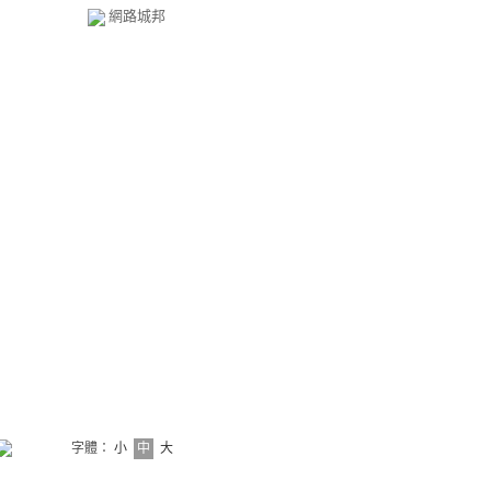
網路城邦
字體：
小
中
大