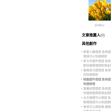
j0sf8e2
文章推薦人
(0)
其他創作
‧
屏東小額借貸 急用
借錢可以快速撥款
‧
新北市證件借錢 急
麼快速辦理貸款現金
‧
基隆身分證借錢 急
何快速撥款
‧
桃園證件借錢 急用
快速辦理
‧
嘉義民間借款 急用
快速辦理貸款現金撥
‧
台北哪裡可以借錢 
哪裡借錢可以快速撥
‧
勞保可以貸款嗎 哪