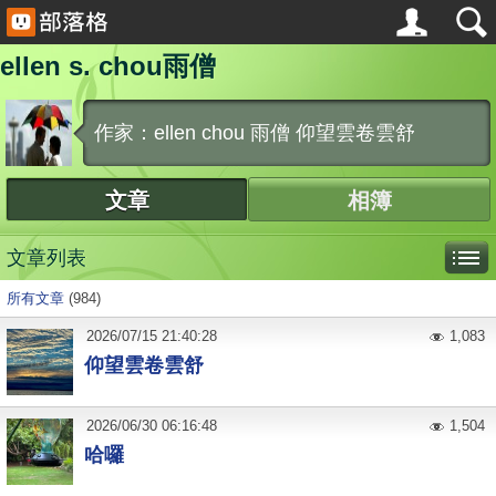
ellen s. chou雨僧
作家：ellen chou 雨僧 仰望雲卷雲舒
文章
相簿
文章列表
所有文章
(984)
2026
/
07
/
15
21:40:28
1,083
仰望雲卷雲舒
2026
/
06
/
30
06:16:48
1,504
哈囉