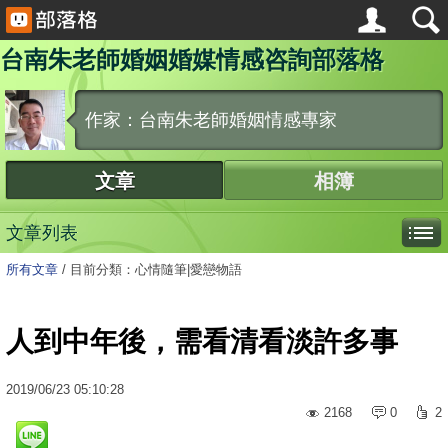
台南朱老師婚姻婚媒情感咨詢部落格
作家：台南朱老師婚姻情感專家
文章
相簿
文章列表
所有文章
/
目前分類：心情隨筆|愛戀物語
人到中年後，需看清看淡許多事
2019
/
06
/
23
05:10:28
2168
0
2