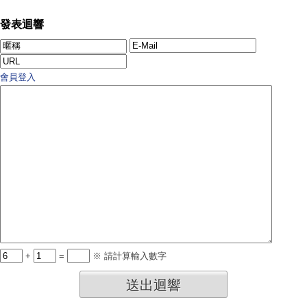
發表迴響
會員登入
+
=
※ 請計算輸入數字
送出迴響