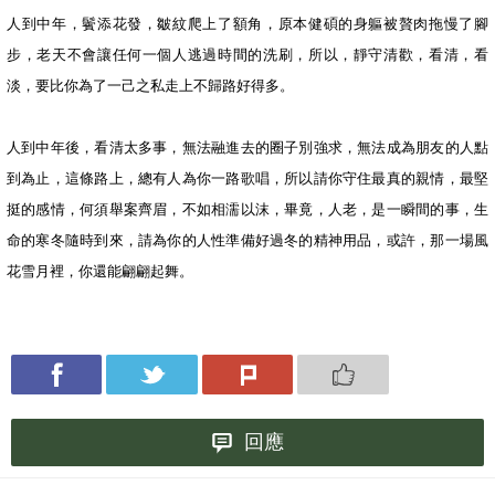
人到中年，鬢添花發，皺紋爬上了額角，原本健碩的身軀被贅肉拖慢了腳
步，老天不會讓任何一個人逃過時間的洗刷，所以，靜守清歡，看清，看
淡，要比你為了一己之私走上不歸路好得多。
人到中年後，看清太多事，無法融進去的圈子別強求，無法成為朋友的人點
到為止，這條路上，總有人為你一路歌唱，所以請你守住最真的親情，最堅
挺的感情，何須舉案齊眉，不如相濡以沫，畢竟，人老，是一瞬間的事，生
命的寒冬隨時到來，請為你的人性準備好過冬的精神用品，或許，那一場風
花雪月裡，你還能翩翩起舞。
回應