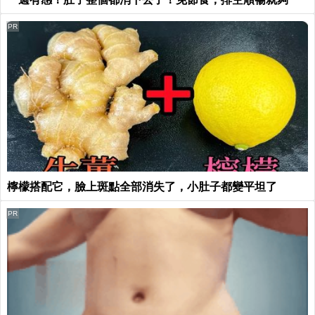
PR
檸檬搭配它，臉上斑點全部消失了，小肚子都變平坦了
PR