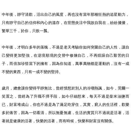
中年後，靜守清歡，活出自己的風度，再也沒有當年那種狂熱的追星動力，
只有靜守自己的信仰和內心的溫存，在世態炎涼中我故自我在，紛紛擾擾，
繁華三千，於你，只飲一瓢。
中年後，才明白多年的落魄，不過是老天考驗你如何突圍自己的人性，讓自
己變得更加堅強，在逆境順境的交替中修煉自己，不再煩躁自己艱苦的日
子，而倍加珍惜當下的擁有，因為你知道，萬事萬物都是運動的，沒有一成
不變的東西，只有一成不變的堅持。
歲月，總會讓你變得平靜無比，曾經憤怒於別人的冷嘲熱諷，如今，莞爾一
笑置之，曾經為了升職不擇手段，如今仔細想來，每天不過是柴米油鹽而
已，財富堆成山，你也不過是為了滿足吃穿住，其實，窮人的生活裡，歡樂
多於痛苦，因為一切看清，所以無憂無慮，生活的實質只不過就是活著，活
著就是健康的活著，快樂的活著，而有時候，快樂和財富沒有關係。