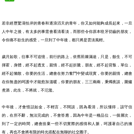
若非經歷驚濤拍岸的青春和逐浪滔天的青年，你又如何能夠成長起來，一旦
人中年之後，有太多的事需會看清看淡，而那些令你原本咬牙切齒的朋友，
令你痛不欲生的感受，一旦到了中年後，都只將是雲淡風輕。
歲月如歌，往事不可追憶，前行的路上，依舊荊棘滿途，只是，餘生，不可
揮霍，身體，經不起透支，親情，經不起折騰，朋友，經不起背叛，單位，
經不起懶散，你要的生活，總會在努力奮鬥中變成現實，你要的親情，總會
在你無盡的呵護中才能愈加溫暖，你要的朋友，三三兩兩，秉燭夜談，圍爐
煮酒，此生，不將就，不氾濫。
中年後，才會惜話如金，不輕言，不闊談，因為看清，所以懂得，該守信
的，在所不辭，無法完成的，不會答應，因為中年是一種品位，一個層次，
到了一定的時間，總會捨棄一些不切實際的感情和人脈，呵護著自己的擁
有，再也不會將有限的時光搭配在無聊的社交圈子。