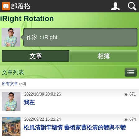
iRight Rotation
作家：iRight
文章
相簿
文章列表
所有文章
(50)
2022
/
10
/
09
20:01:26
671
我在
2022
/
09
/
22
16:22:24
674
松風清韻竿塘情 藝術家曹松清的變與不變