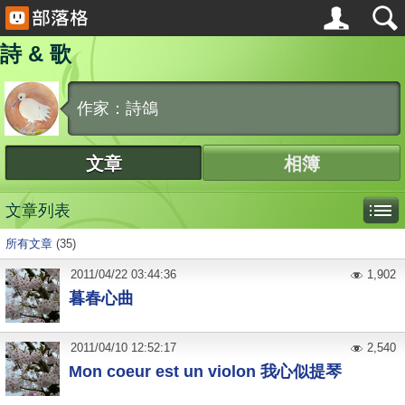
詩 & 歌
作家：詩鴿
文章
相簿
文章列表
所有文章
(35)
2011
/
04
/
22
03:44:36
1,902
暮春心曲
2011
/
04
/
10
12:52:17
2,540
Mon coeur est un violon 我心似提琴