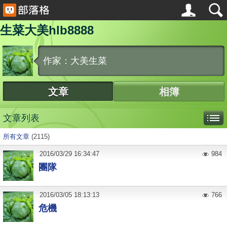
生菜大美hlb8888
作家：大美生菜
文章
相簿
文章列表
所有文章
(2115)
2016
/
03
/
29
16:34:47
984
團隊
2016
/
03
/
05
18:13:13
766
危機