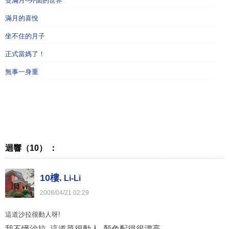
雙滿月--外面的世界
滿月的喜悅
坐不住的月子
正式當媽了！
無事一身重
迴響（10） ：
10樓.
Li-Li
2008
/
04
/
21
02
:
29
這道沙拉很動人呀!
我不懂沙拉, 這道菜很動人, 顏色配得很漂亮,