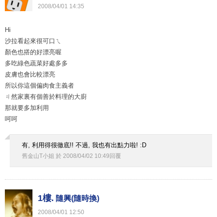
2008
/
04
/
01
14
:
35
Hi
沙拉看起來很可口ㄟ
顏色也搭的好漂亮喔
多吃綠色蔬菜好處多多
皮膚也會比較漂亮
所以你這個偏肉食主義者
ㄐ然家裏有個善於料理的大廚
那就要多加利用
呵呵
有, 利用得很徹底!! 不過, 我也有出點力啦! :D
舊金山T小姐
於
2008
/
04
/
02
10
:
49
回覆
1樓.
隨興(隨時換)
2008
/
04
/
01
12
:
50