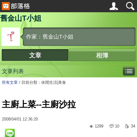
舊金山T小姐
作家：舊金山T小姐
文章
相簿
文章列表
所有文章
/
目前分類：休閒生活|美食
主廚上菜--主廚沙拉
2008
/
04
/
01
12:36:20
1299
10
34