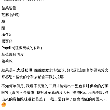
菠菜適量
芝麻 (炒過)
糖
醋
橄欖油
罌粟仔
Paprika(紅椒磨成的香料)
草莓數顆切片
葡萄乾
結果是--
大成功!!!
酸酸脆脆的好滋味, 好吃到這個老婆要寫篇文
來感恩~ 偏食的小孩居然會喜歡沙拉耶!!!
不知何年何月, 我這不長進的二廚才能端出一盤色香味俱全的好菜
咧?! (真的不是謙虛, 我對炒菜真的沒天分. 按照Recipe的步驟, 煮
出來的賣相跟味道就是差了一截... 還好嫁了個會煮飯的美國人~ )