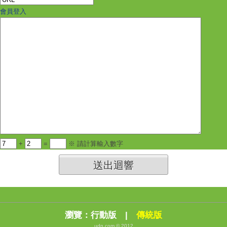
會員登入
+
=
※ 請計算輸入數字
送出迴響
瀏覽：
行動版
|
傳統版
udn.com © 2012