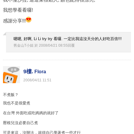
我想學看看囉!
感謝分享!!!
嗯嗯, 好啊, Li Li try try 看囉. 一定比我這沒天分的人好吃百倍!!!
舊金山T小姐
於
2008
/
04
/
21
08
:
55
回覆
9樓.
Flora
2008
/
04
/
11
11
:
51
不煮飯？
我也不是很愛煮
在台灣 外面吃或吃媽媽的就好了
壓根兒沒必要自己煮
可是來這，沒辦法，就得自己學著煮一些才行