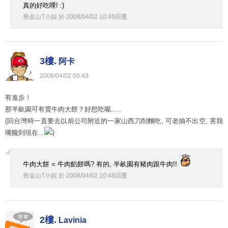
真的好吃哩! :)
舊金山T小姐
於
2008
/
04
/
02
10
:
46
回覆
3樓.
阿卡
2008
/
04
/
02
00
:
43
有進步！
那半畝園可有賣牛肉大餅？好想吃喔.....
(回台灣時一直要去以前公司附近的一家山西刀削麵吃, 可老抽不出空, 害我
嘴饞到現在...
)
牛肉大餅 = 牛肉餡餅嗎? 有的, 半畝園有豬肉跟牛肉!!
舊金山T小姐
於
2008
/
04
/
02
10
:
48
回覆
2樓.
Lavinia