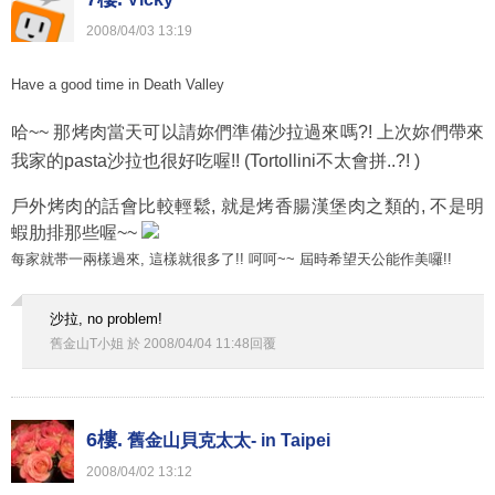
2008
/
04
/
03
13
:
19
Have a good time in Death Valley
哈~~ 那烤肉當天可以請妳們準備沙拉過來嗎?! 上次妳們帶來
我家的pasta沙拉也很好吃喔!! (Tortollini不太會拼..?! )
戶外烤肉的話會比較輕鬆, 就是烤香腸漢堡肉之類的, 不是明
蝦肋排那些喔~~
每家就帯一兩樣過來, 這樣就很多了!! 呵呵~~ 屆時希望天公能作美囉!!
沙拉, no problem!
舊金山T小姐
於
2008
/
04
/
04
11
:
48
回覆
6樓.
舊金山貝克太太- in Taipei
2008
/
04
/
02
13
:
12