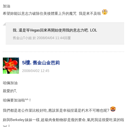
加油
希望妳能以意志力破除住美後體重上升的魔咒 我是來不及啦
我..還是等Vegas回來再開始使用我的意志力吧. LOL
舊金山T小姐
於
2008
/
04
/
04
11
:
44
回覆
5樓.
舊金山金芭莉
2008
/
04
/
02
12
:
45
咱倆加油
親愛的T,
咱倆要加油啦^^ !
我們都是老公作菜比較好吃,應該算是幸福捏還是朽木不可雕也呢?
妳與Berkeley妹妹一樣,超級肉食動物卻是瘦的要命,氣死我這很愛吃菜的啦
>< !