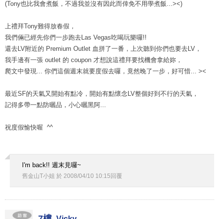
(Tony也比我會煮飯，不過我並沒有因此而倖免不用學煮飯...><)
上禮拜Tony難得放春假，
我們倆已經先你們一步跑去Las Vegas吃喝玩樂囉!!
還去LV附近的 Premium Outlet 血拼了一番，上次聽到你們也要去LV，
我手邊有一張 outlet 的 coupon 才想說這禮拜要找機會拿給妳，
爬文中發現... 你們這個週末就要度假去囉，竟然晚了一步，好可惜... ><
最近SF的天氣又開始有點冷，開始有點懷念LV整個好到不行的天氣，
記得多帶一點防曬品，小心曬黑阿...
祝度假愉快喔 ^^
I'm back!! 週末見囉~
舊金山T小姐
於
2008
/
04
/
10
10
:
15
回覆
7樓.
Vicky