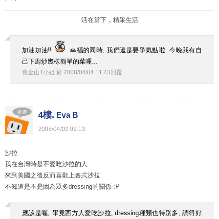
活在當下，精采生活
加油加油!!
幸福的同時, 我們還是要爭氣點啦. 今晚我有自
己下廚炒幾樣簡單的菜哩...
舊金山T小姐
於
2008
/
04
/
04
11
:
43
回覆
4樓.
Eva B
2008
/
04
/
02
09
:
13
沙拉
我在台灣時是不愛吃沙拉的人
來到美國之後反而喜歡上各式沙拉
不知道是不是因為眾多dressing的關係 :P
應該是喔, 畢竟西方人愛吃沙拉, dressing種類也特別多, 調得好