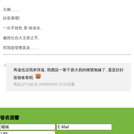
天啊........
好羨慕哦!
一出手就色.香.味俱全,
儼然出自大主廚之手,
而我卻望塵莫及.......
再遠也沒我來得遠, 我應該一輩子跟大廚的稱號無緣了..還是好好
當個食客唄.
舊金山T小姐
於
2008
/
04
/
02
10
:
51
回覆
發表迴響