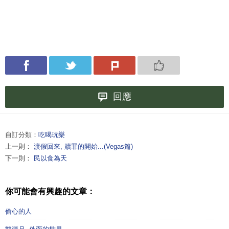
回應
自訂分類：
吃喝玩樂
上一則：
渡假回來, 贖罪的開始...(Vegas篇)
下一則：
民以食為天
你可能會有興趣的文章：
偷心的人