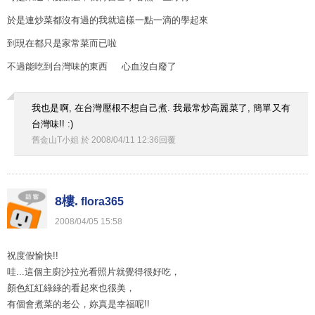
於是連炒菜都沒有過的我就這樣一點一滴的學起來
到現在都只是家常菜而已啦
不過能吃到台灣味的東西 心血沒白廢了
我也是啊, 在台灣壓根不想自己煮. 我最常炒高麗菜了, 簡單又有
台灣味!! :)
舊金山T小姐
於
2008
/
04
/
11
12
:
36
回覆
8樓.
flora365
2008
/
04
/
05
15
:
58
祝度假愉快!!
哇...這個主廚沙拉光看照片就覺得很好吃，
顏色紅紅綠綠的看起來也很美，
有個會煮菜的老公，妳真是幸福呢!!