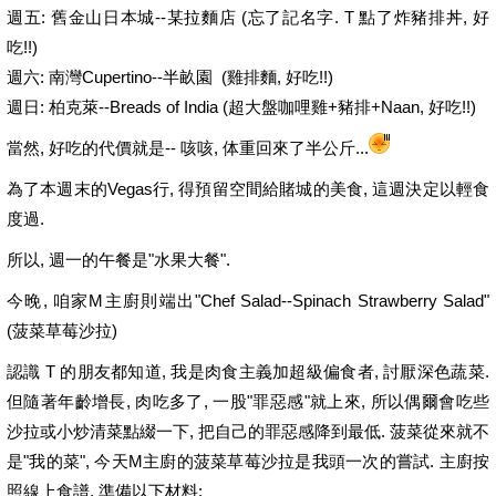
週五: 舊金山日本城--某拉麵店 (忘了記名字. T 點了炸豬排丼, 好
吃!!)
週六: 南灣Cupertino--半畝園 (雞排麵, 好吃!!)
週日: 柏克萊--Breads of India (超大盤咖哩雞+豬排+Naan, 好吃!!)
當然, 好吃的代價就是-- 咳咳, 体重回來了半公斤...
為了本週末的Vegas行, 得預留空間給賭城的美食, 這週決定以輕食
度過.
所以, 週一的午餐是"水果大餐".
今晚, 咱家M主廚則端出"Chef Salad--Spinach Strawberry Salad"
(菠菜草莓沙拉)
認識 T 的朋友都知道, 我是肉食主義加超級偏食者, 討厭深色蔬菜.
但隨著年齡增長, 肉吃多了, 一股"罪惡感"就上來, 所以偶爾會吃些
沙拉或小炒清菜點綴一下, 把自己的罪惡感降到最低. 菠菜從來就不
是"我的菜", 今天M主廚的菠菜草莓沙拉是我頭一次的嘗試. 主廚按
照線上食譜, 準備以下材料: