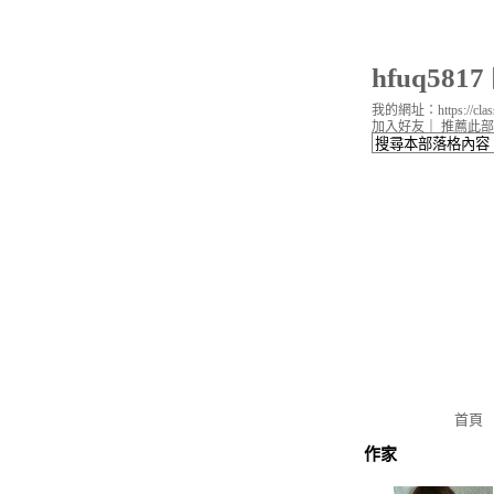
hfuq58
我的網址：https://classi
加入好友
｜
推薦此部
首頁
作家