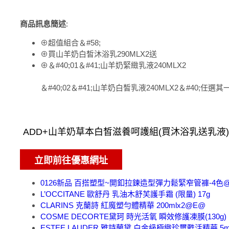
商品訊息簡述
:
⊕超值組合＆#58;
⊕買山羊奶白皙沐浴乳290MLX2送
⊕＆#40;01＆#41;山羊奶緊緻乳液240MLX2
＆#40;02＆#41;山羊奶白皙乳液240MLX2＆#40;任選其一
0126新品 百搭塑型~開釦拉鍊造型彈力鬆緊窄管褲-4色
L’OCCITANE 歐舒丹 乳油木舒芙護手霜 (限量) 17g
CLARINS 克蘭詩 紅魔塑勻體精華 200mlx2@E@
COSME DECORTE黛珂 時光活氧 瞬效修護凍膜(130g)
ESTEE LAUDER 雅詩蘭黛 白金級極緻珍璽甦活精華 5ml