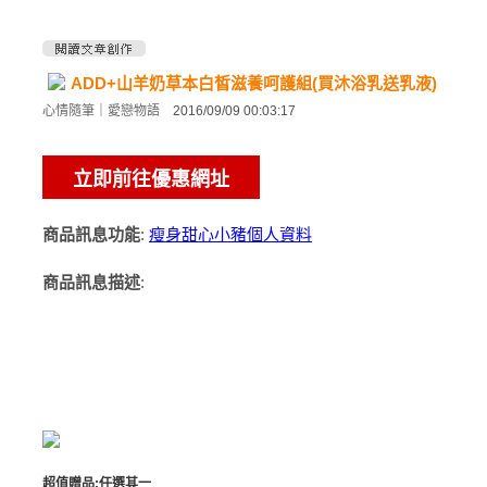
ADD+山羊奶草本白皙滋養呵護組(買沐浴乳送乳液)
心情隨筆
｜
愛戀物語
2016/09/09 00:03:17
商品訊息功能
:
瘦身甜心小豬個人資料
商品訊息描述
:
超值贈品:任選其一