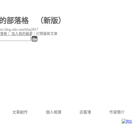
17 的部落格
（
新版
）
c-blog.udn.com/hfuq5817
落格
｜
加入我的最愛
｜
訂閱最新文章
文章創作
個人相簿
訪客簿
作家簡介