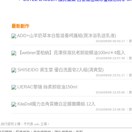
最新創作
ADD+山羊奶草本白皙滋養呵護組(買沐浴乳送乳液)
2016/09/09 00:03:17 
【webner葦柏納】亮澤保濕抗老卸妝精油100ml＊4瓶入
2016/09/08 23:57:38 
SHISEIDO 資生堂 優白洗面皂2入組(清爽型)
2016/09/08 23:51:17 
LIERAC黎瑞 絲柔卸妝油150ml
2016/09/08 23:45:00 
KilaDoll魔力去角質嫩白足膜團購組-12入
2016/09/08 23:38:58 
行提供上傳，不代表 udn 立場。