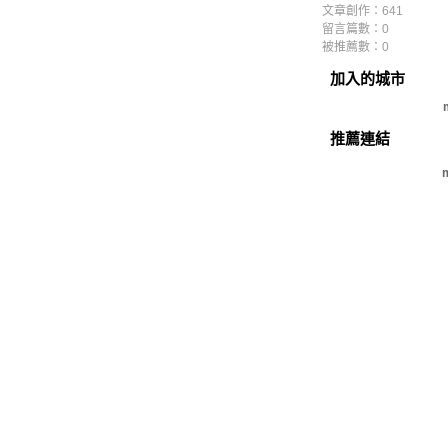
文章創作：641
留言篇數：0
被推薦數：
0
加入的城市
推薦連結
m