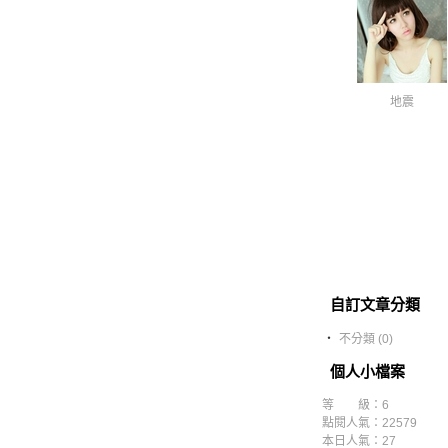
地震
自訂文章分類
‧
不分類 (0)
個人小檔案
等 級：6
點閱人氣：22579
本日人氣：27