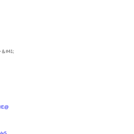
＆#41;
@E@
x5