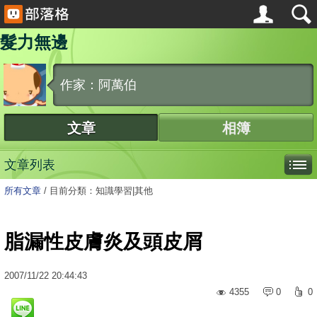
髮力無邊
作家：阿萬伯
文章
相簿
文章列表
所有文章
/
目前分類：知識學習|其他
脂漏性皮膚炎及頭皮屑
2007
/
11
/
22
20:44:43
4355
0
0