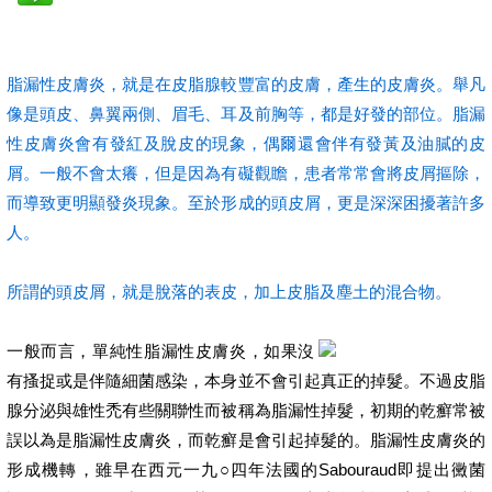
脂漏性皮膚炎，就是在皮脂腺較豐富的皮膚，產生的皮膚炎。舉凡
像是頭皮、鼻翼兩側、眉毛、耳及前胸等，都是好發的部位。脂漏
性皮膚炎會有發紅及脫皮的現象，偶爾還會伴有發黃及油膩的皮
屑。一般不會太癢，但是因為有礙觀瞻，患者常常會將皮屑摳除，
而導致更明顯發炎現象。至於形成的頭皮屑，更是深深困擾著許多
人。
所謂的頭皮屑，就是脫落的表皮，加上皮脂及塵土的混合物。
一般而言，單純性脂漏性皮膚炎，如果沒
有搔捉或是伴隨細菌感染，本身並不會引起真正的掉髮。不過皮脂
腺分泌與雄性禿有些關聯性而被稱為脂漏性掉髮，初期的乾癬常被
誤以為是脂漏性皮膚炎，而乾癬是會引起掉髮的。脂漏性皮膚炎的
形成機轉，雖早在西元一九○四年法國的Sabouraud即提出黴菌