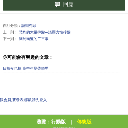
回應
自訂分類：
認識禿頭
上一則：
恐怖的大量掉髮---談壓力性掉髮
下一則：
關於頭髮的二三事
你可能會有興趣的文章：
日操夜也操 高中生變禿頭男
限會員,要發表迴響,請先登入
瀏覽：
行動版
|
傳統版
udn.com © 2012