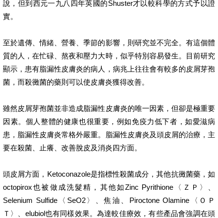
說，但到西元一九八四年英國的Shuster才以較科學的方式予以證
實。
至於遺傳、情緒、營養、季節的影響，則研究並不完全。有這個體
質的人，在忙碌、熬夜和壓力大時，似乎特別容易發生。目前研究
顯示，患有脂漏性皮膚炎的病人，病兆上往往會有較多的皮屑芽孢
菌，而殺黴菌的藥則可以使皮膚炎獲得改善。
雖然皮屑芽孢菌並非造成脂漏性皮膚炎的唯一因素，但卻是極重要
因素。個人整體的健康也很重要，例如免疫力低下者，如愛滋病
患，脂漏性皮膚炎常格外嚴重。脂漏性皮膚炎及頭皮屑的治療，主
要在殺菌、止癢、改善脫皮及消炎四方面。
頭皮屑方面，Ketoconazole是指標性殺菌成分，其他抗黴菌藥，如
octopirox也被做成洗髮精，其他如Zinc Pyrithione〈ＺＰ〉、
Selenium Sulfide〈SeO2〉、焦油、Piroctone Olamine〈ＯＰ
Ｔ〉、elubiol也有同樣效果。為達較佳療效，有些產品會強調在頭