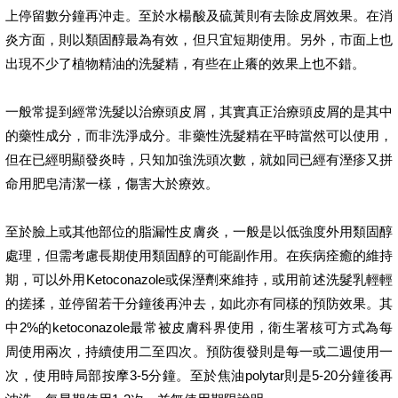
上停留數分鐘再沖走。至於水楊酸及硫黃則有去除皮屑效果。在消
炎方面，則以類固醇最為有效，但只宜短期使用。另外，市面上也
出現不少了植物精油的洗髮精，有些在止癢的效果上也不錯。
一般常提到經常洗髮以治療頭皮屑，其實真正治療頭皮屑的是其中
的藥性成分，而非洗淨成分。非藥性洗髮精在平時當然可以使用，
但在已經明顯發炎時，只知加強洗頭次數，就如同已經有溼疹又拼
命用肥皂清潔一樣，傷害大於療效。
至於臉上或其他部位的脂漏性皮膚炎，一般是以低強度外用類固醇
處理，但需考慮長期使用類固醇的可能副作用。在疾病痊癒的維持
期，可以外用Ketoconazole或保溼劑來維持，或用前述洗髮乳輕輕
的搓揉，並停留若干分鐘後再沖去，如此亦有同樣的預防效果。其
中2%的ketoconazole最常被皮膚科界使用，衛生署核可方式為每
周使用兩次，持續使用二至四次。預防復發則是每一或二週使用一
次，使用時局部按摩3-5分鐘。至於焦油polytar則是5-20分鐘後再