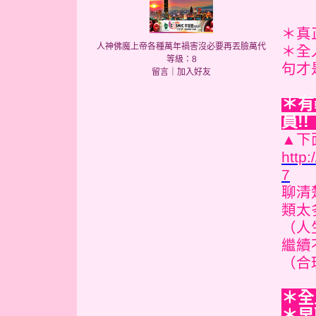
＊真
人神佛魔上帝各種萬年禍害沒必要再丟臉萬代
＊全
等級：8
句才
留言
｜
加入好友
＊有
員!
▲下
http
7
聊清
類太多
（人
繼續
（合理
＊全
＊早