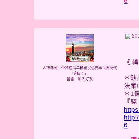
6
20
《 轉
人神佛魔上帝各種萬年禍害沒必要再丟臉萬代
等級：8
缺
＊
留言
｜
加入好友
法案!
1
＊
『錢
http
http
6