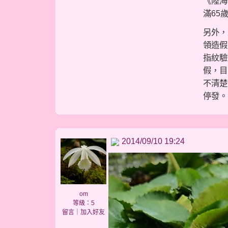
《陸海
滿65
另外，
領造假
指紋驗
假，目
不清楚
停發。
2014/09/10 19:24
om
等級：5
留言
｜
加入好友