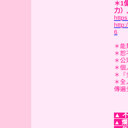
＊1
力）
http
http
6
＊能幫
＊恕
＊公
＊個
＊『
＊全
傳遍
▲ 不
▲ 