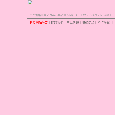
本部落格刊登之內容為作者個人自行提供上傳，不代表 udn 立場。
刊登網站廣告
︱
關於我們
︱
常見問題
︱
服務條款
︱
著作權聲明