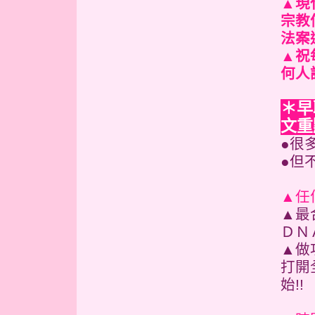
▲現
宗教
法案
▲祝
何人
早
＊
文重
●很
●但
▲任
▲最
ＤＮ
▲做
打開
始!!