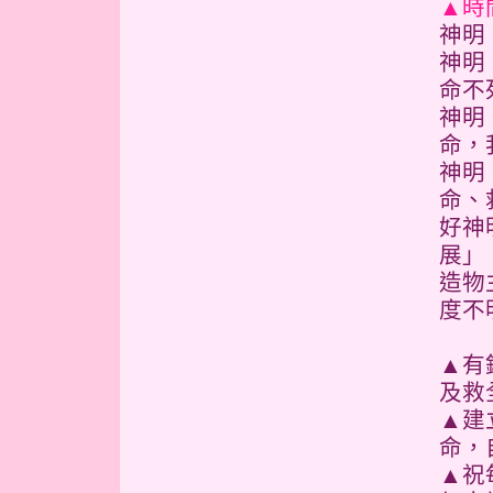
▲時
神明
神明
命不
神明
命，
神明
命、
好神
展」
造物
度不
▲有
及救
▲建
命，
▲祝