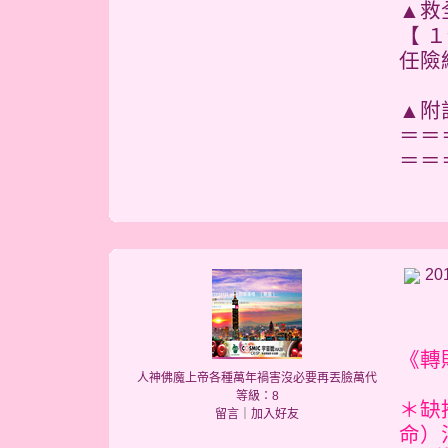
▲救
【 
任險
▲附
＝＝
＝＝
20
《轉貼
人神佛魔上帝各種萬年禍害沒必要再丟臉萬代
等級：8
＊缺
留言
｜
加入好友
命）法