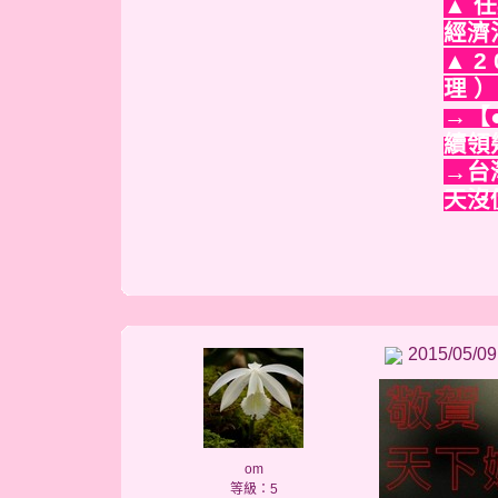
▲ 
經濟
▲ 2
理 
→【
續領
→台
天沒
2015/05/09
om
等級：5