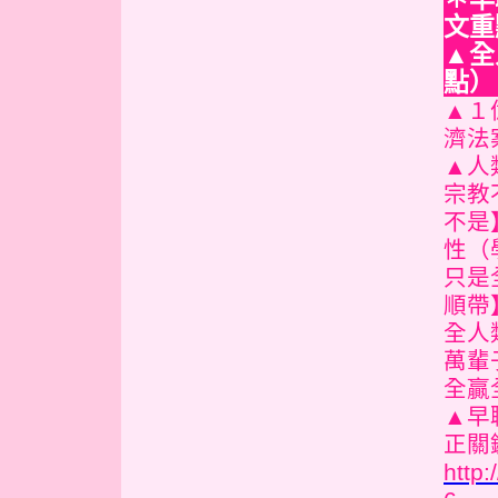
文
▲全
點
▲１
濟法
▲人
宗教
不是
性（
只是
順帶
全人
萬輩
全贏
▲早
正關
http