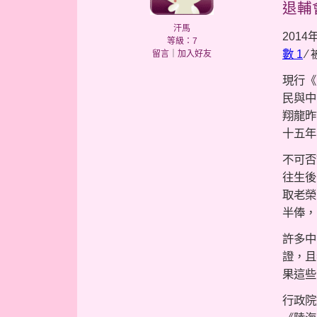
退輔
汗馬
2014
等級：7
數 1
⁄ 
留言
｜
加入好友
現行《
民與中
翔龍昨
十五年
不可否
往生後
取老榮
半俸，
許多中
證，且
果這些
行政院