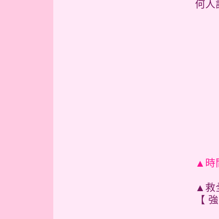
何人
▲時
▲救
【 