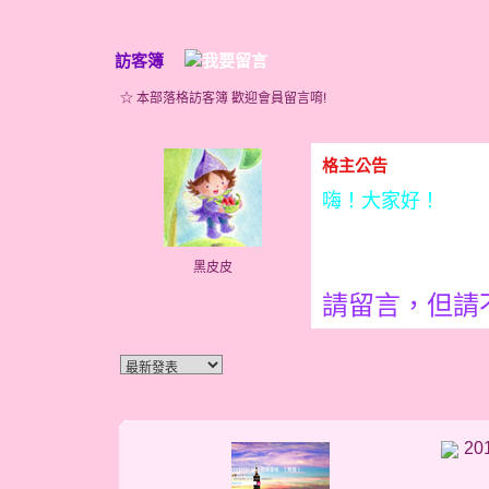
訪客簿
☆ 本部落格訪客簿 歡迎會員留言唷!
格主公告
嗨！大家好！
黑皮皮
請留言，但請
20