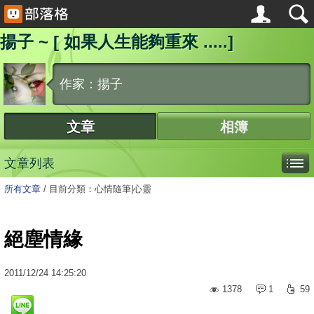
揚子 ~ [ 如果人生能夠重來 .....]
作家：揚子
文章
相簿
文章列表
所有文章
/
目前分類：心情隨筆|心靈
絕塵情緣
2011
/
12
/
24
14:25:20
1378
1
59