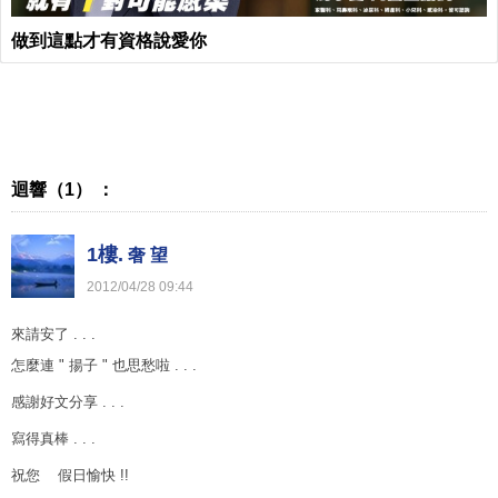
做到這點才有資格說愛你
迴響（1） ：
1樓.
奢 望
2012
/
04
/
28
09
:
44
來請安了 . . .
怎麼連 " 揚子 " 也思愁啦 . . .
感謝好文分享 . . .
寫得真棒 . . .
祝您 假日愉快 !!