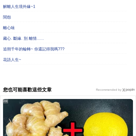
解離人生境外緣~1
閨怨
離心咏
藏心. 斷緣. 別 離情......
追朔千年的輪轉~ 你還記得我嗎???
花語人生~
您也可能喜歡這些文章
Recommended by
PR