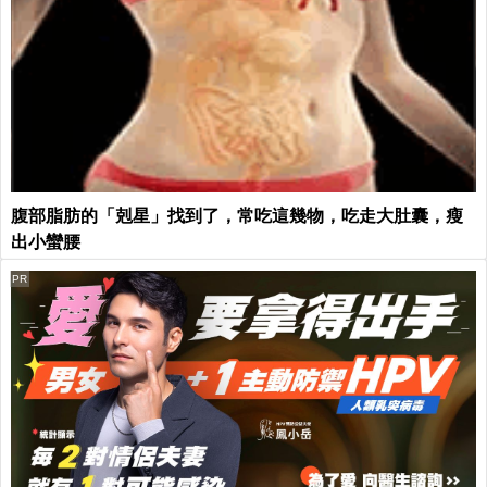
腹部脂肪的「剋星」找到了，常吃這幾物，吃走大肚囊，瘦
出小蠻腰
PR