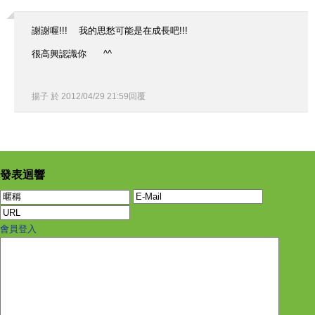
謝謝喔!!! 我的思愁可能是在成長吧!!!
很高興認識你 ^^
揚子
於
2012
/
04
/
29
21
:
59
回覆
發表迴響
會員登入