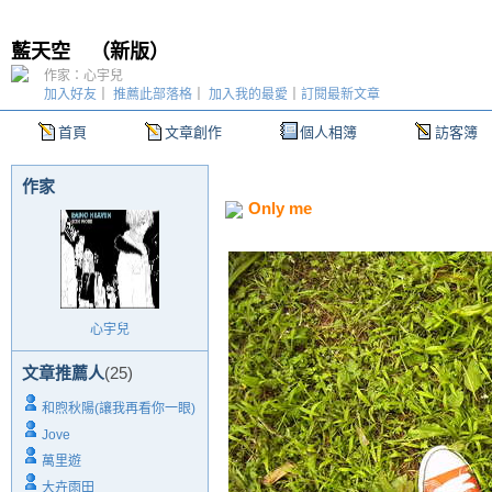
藍天空
（
新版
）
作家：心宇兒
加入好友
｜
推薦此部落格
｜
加入我的最愛
｜
訂閱最新文章
首頁
文章創作
個人相簿
訪客簿
作家
Only me
心宇兒
文章推薦人
(25)
和煦秋陽(讓我再看你一眼)
Jove
萬里遊
大卉雨田