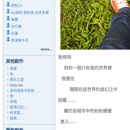
熊熊22
thy慎吃 節飲食 自求多福
無鹽
初行雁
花箋
資深牽牛花
more...
我想飛
其他創作
飛到一個只有我的世界裡
‧
真實
‧
祈
我嚮往
‧
黑灰之愛
‧
Only me
翱翔在這世界的虛幻之中
‧
真的渾身不對勁.......
‧
想
逃離........
‧
幸福
‧
愛情日記.....
屬於這城市中的紛紛擾擾
‧
祈求愛.....
‧
感激.........
進入.......