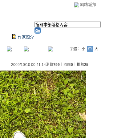
網路城邦
作家簡介
字體：
小
中
大
2009/10/10 00:41:14
瀏覽
799
｜回應
0
｜推薦
25