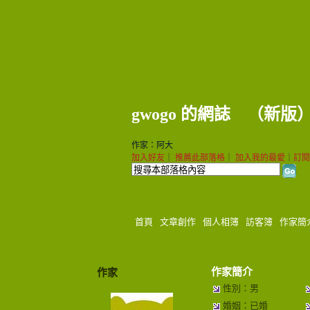
gwogo 的網誌
（
新版
作家：阿大
加入好友
｜
推薦此部落格
｜
加入我的最愛
｜
訂閱
首頁
文章創作
個人相簿
訪客簿
作家簡
作家簡介
作家
性別：男
婚姻：已婚