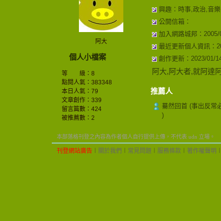
興趣：時事,政治,音樂
公開信箱：
加入網路城邦：2005/09/
阿大
最近更新個人資訊：2010/
個人小檔案
創作更新：2023/01/14 
阿大,阿大者,就阿達
等 級：8
點閱人氣：383348
推薦人
本日人氣：79
文章創作：339
驀然回首 (事出反常
留言篇數：424
)
被推薦數：
2
本部落格刊登之內容為作者個人自行提供上傳，不代表 udn 立場。
刊登網站廣告
︱
關於我們
︱
常見問題
︱
服務條款
︱
著作權聲明