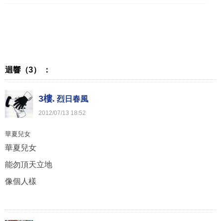
迴響（3） ：
3樓.
烈日春風
2012
/
07
/
13
18
:
52
華夏兒女
華夏兒女
能勿頂天立地
像個人樣