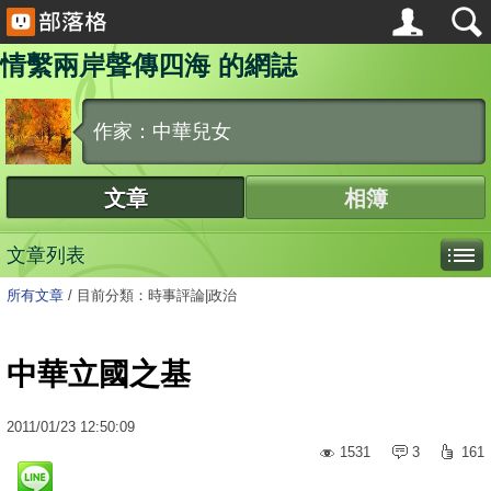
情繫兩岸聲傳四海 的網誌
作家：中華兒女
文章
相簿
文章列表
所有文章
/
目前分類：時事評論|政治
中華立國之基
2011
/
01
/
23
12:50:09
1531
3
161