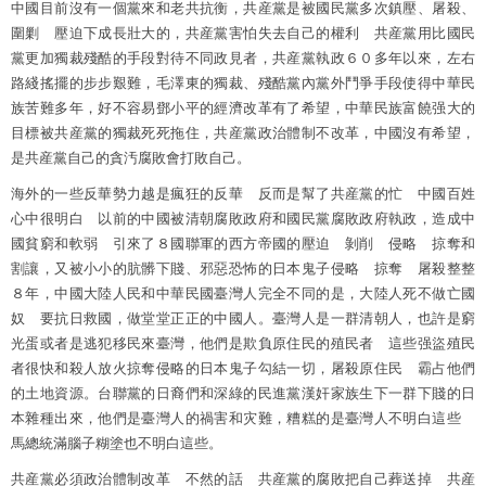
中國目前沒有一個黨來和老共抗衡，共産黨是被國民黨多次鎮壓、屠殺、
圍剿 壓迫下成長壯大的，共産黨害怕失去自己的權利 共産黨用比國民
黨更加獨裁殘酷的手段對待不同政見者，共産黨執政６０多年以來，左右
路綫搖擺的步步艱難，毛澤東的獨裁、殘酷黨內黨外鬥爭手段使得中華民
族苦難多年，好不容易鄧小平的經濟改革有了希望，中華民族富饒强大的
目標被共産黨的獨裁死死拖住，共産黨政治體制不改革，中國沒有希望，
是共産黨自己的貪汚腐敗會打敗自己。
海外的一些反華勢力越是瘋狂的反華 反而是幫了共産黨的忙 中國百姓
心中很明白 以前的中國被清朝腐敗政府和國民黨腐敗政府執政，造成中
國貧窮和軟弱 引來了８國聯軍的西方帝國的壓迫 剝削 侵略 掠奪和
割讓，又被小小的肮髒下賤、邪惡恐怖的日本鬼子侵略 掠奪 屠殺整整
８年，中國大陸人民和中華民國臺灣人完全不同的是，大陸人死不做亡國
奴 要抗日救國，做堂堂正正的中國人。臺灣人是一群清朝人，也許是窮
光蛋或者是逃犯移民來臺灣，他們是欺負原住民的殖民者 這些强盜殖民
者很快和殺人放火掠奪侵略的日本鬼子勾結一切，屠殺原住民 霸占他們
的土地資源。台聯黨的日裔們和深綠的民進黨漢奸家族生下一群下賤的日
本雜種出來，他們是臺灣人的禍害和灾難，糟糕的是臺灣人不明白這些
馬總統滿腦子糊塗也不明白這些。
共産黨必須政治體制改革 不然的話 共産黨的腐敗把自己葬送掉 共産