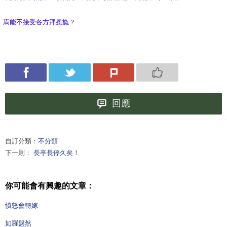
焉能不接受各方拜冕旒？
回應
自訂分類：
不分類
下一則：
長亭長停久矣！
你可能會有興趣的文章：
憤怒會轉嫁
如羅盤然