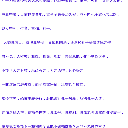
孔子乃集古今多數人思想結晶，作為吾國政治、軍事、教育、文化之遵循。
豈止中國，目前世界各地，欲使全民長治久安，莫不向孔子教化尋出路，
以期中和、位育、富強、和平。
人類真面目、靈魂真平安、良知真圓滿，無過於孔子薪傳道統之學，
君不見，人性彼此相嫉、相競、相勁，害賢忌能，化小事為大事，
不能「人之有技，若己有之，人之彥聖，其心好之」，
一昧違反六經教義，而至國家紛亂、流離甚至敗亡。
現今世界，恐怖主義盛行，若能勵行孔子教義，取法孔子人道，
進而造福人群，傳播全世界，真太平、真福利、真氣象將因此而瀰漫寰宇，
華夏兒女焉能不一枝獨秀？焉能不領袖群倫？焉能不為民作宰？