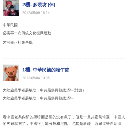
2樓.
多硯坊 (休)
2012
/
05
/
09
16
:
14
中華民國
必需再一次傳統文化復興運動
才可導正社會歪風
1樓.
中華民族的端午節
2012
/
05
/
04
10
:
05
大陸旅美學者裴敏欣：中共最多再執政15年(討論）
大陸旅美學者裴敏欣：中共最多再執政15年
---------------------
看中國老共內部的黑暗面是黑的沒有救了，但是一旦共産黨垮臺 中國人
的灾難就來了，中國很可能分裂和混亂，尤其是新疆 西藏這些自治區