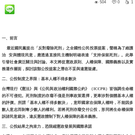
504
0
1
一、前言
最近國民黨提出「反對廢除死刑」之全國性公民投票提案，聲稱為了維護
治 安與體現民意，應透過直接民主機制明確表達「支持保留死刑」。此舉
引發社會廣泛關注與討論。本文將從憲政原則、人權保障、國際義務以及實
務運作層面，探討該類公投提案之潛在不妥與違憲疑慮。
二、公投制度之界限：基本人權不得多數決
台灣現行《憲法》與《公民與政治權利國際公約》（ICCPR）皆強調生命權
的不可侵犯。死刑制度的存廢不僅是刑事政策選擇，更牽涉對個體基本人權
的評價。所謂「基本人權不得多數決」，意即國家在保障人權時，不能因多
數人意志而剝奪少數人的權利。若將死刑存廢交付公投，形同將生命權保障
訴諸民意裁決，違反憲政體制下對人權保障的基本義務。
三、公投結果之拘束力，恐限縮憲政發展與國際承諾