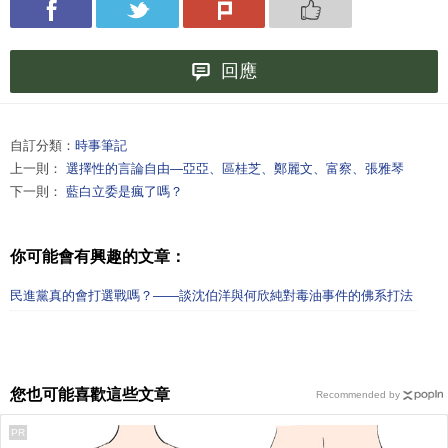
回應
自訂分類：
時事筆記
上一則：
選擇性的言論自由—亞亞、區桂芝、鄭麗文、富察、張雅琴
下一則：
藍白立委是瘋了嗎？
你可能會有興趣的文章：
民進黨真的會打選戰嗎？——談沈伯洋與何欣純對毒油事件的佛系打法
您也可能喜歡這些文章
Recommended by
PR