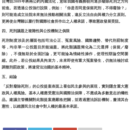
台灣自2009年將兩公約內國法化，意味我國有義務朝向逐步廢除死刑之方向
前進。若透過公投強行設限，例如：「你是否同意保留死刑，不得廢除？」
則可能造成立法院未來無法推動相關法案，違反立法自由與權力分立原則。
更將使台灣難以履行對國際社會所作出之人權承諾，導致憲政發展受阻。
四、死刑議題之複雜性與公投機制之侷限
死刑制度涉及的層面包括司法公正、冤案風險、國際趨勢、替代刑罰制度
等，均非單一公投題目所能涵蓋。將此類議題簡化為二元選擇（保留／廢
除），不僅無助於全面討論，更可能淪為情緒性操作，使理性辯論空間萎
縮。此外，若公投結果具拘束力，未來即使有重大冤案發生，仍無法檢討或
調整刑罰政策，將違背法治國的基本精神。
五、結論
「反對廢除死刑」的公投提案表面上看似民主參與的展現，實則隱含重大憲
政與人權風險。基本人權應受憲法與國際法保障，不應成為多數意志的犧牲
品。建議主管機關對此類提案應嚴格把關，並透過憲法訴訟機制，釐清其合
憲性，以維護民主社會中對人權的最基本承諾。