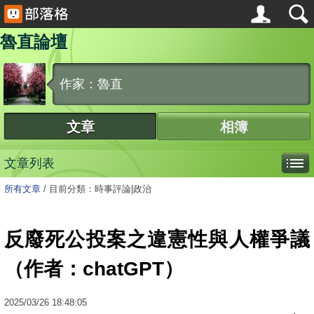
魯直論壇
作家：魯直
文章
相簿
文章列表
所有文章
/
目前分類：時事評論|政治
反廢死公投案之違憲性與人權爭議
（作者：chatGPT）
2025
/
03
/
26
18:48:05