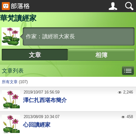
華梵讀經家
作家：讀經班大家長
文章
相簿
文章列表
所有文章
(107)
2019
/
10
/
07
16:56:59
2,246
澤仁扎西堪布簡介
2013
/
08
/
09
10:34:07
458
心回讀經家