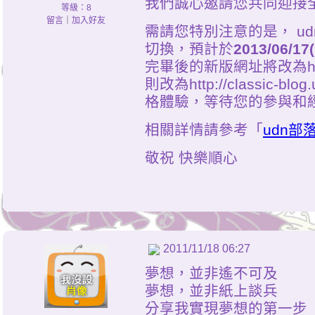
我們誠心邀請您共同迎接全
等級：8
留言
｜
加入好友
需請您特別注意的是， u
切換，預計於
2013/06/1
完畢後的新版網址將改為http:
則改為http://classic-
格體驗，等待您的參與和
相關詳情請參考「
udn
敬祝 快樂順心
2011/11/18 06:27
夢想，並非遙不可及
夢想，並非紙上談兵
分享我實現夢想的第一步