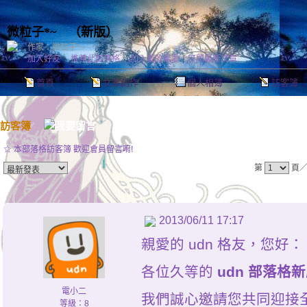
微粒子*~
（
新版
）
作家：微粒子*~
加入好友
｜
推薦此部落格
｜
加入我的最愛
｜
訂閱最新文章
首頁
文章創作
個人相簿
訪客簿
訪客簿
☆ 本部落格訪客簿 歡迎會員留言唷!
第
頁
2013/06/11 17:17
親愛的 udn 格友，您好：
各位久等的
udn 部落格
電小二
我們誠心邀請您共同迎接全
等級：8