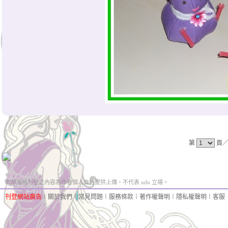
第
頁
本部落格刊登之內容為作者個人自行提供上傳，不代表 udn 立場。
刊登網站廣告
︱
關於我們
︱
常見問題
︱
服務條款
︱
著作權聲明
︱
隱私權聲明
︱
客服