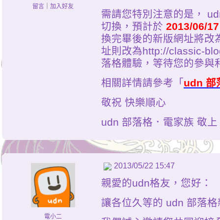
留言
｜
加入好友
需請您特別注意的是， u
切換，預計於
2013/06/1
換完畢後的新版網址將改為http
址則改為http://classic
落格體驗，等待您的參與
相關詳情請參考「
udn 
敬祝 快樂順心
udn 部落格．電家族 敬上
2013/05/22 15:47
親愛的udn格友，您好：
讓各位久等的 udn 部落
電小二