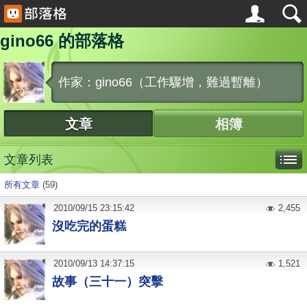
gino66 的部落格
作家：gino66（工作驟增，難過暫離）
文章
相簿
文章列表
所有文章
(59)
2010
/
09
/
15
23:15:42
2,455
沒吃完的蛋糕
2010
/
09
/
13
14:37:15
1,521
故事（三十一）突擊