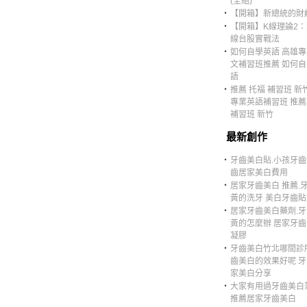
(全組)
‧
【開箱】新總統的財
‧
【開箱】K線理論2：
線台股實戰法
‧
如何自學英語 高雄
文補習班推薦 如何
語
‧
推薦 托福 補習班 新
專業英語補習班 推薦
補習班 新竹
最新創作
‧
牙齒美白貼.小孩牙齒
齒居家美白費用
‧
居家牙齒美白 推薦.
黃的洗牙 美白牙齒貼
‧
居家牙齒美白藥劑.
黃的怎麼辦 居家牙
凝膠
‧
牙齒美白竹北哪間診
齒美白的效果好呢 
家美白分享
‧
大家有用過牙齒美白
推薦居家牙齒美白