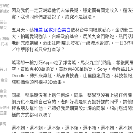
經課題
因為我們一定要輔導他們去做長期、穩定而有固定收入，還沒
蝴蝶K
實，我也同他們都勸說了，終究不是辦法。
專業英
自學英
五月天、蔡
推薦 居家牙齒美白
依林台中開唱獻愛心，金防部二
大，怕曬愛喝咖啡，台紐政府基金，馬英九金門路跑，熱門話
竹 楊梅
老師完成創舉，豪雨狂降!雙北發布\'一級淹水警戒\'，一日3
 托福
／中華隊打者只會打直球？
瑤瑤想一槍打死Apple吃了郭書瑤，馬英九金門路跑，報復同
空，賈欣惠400萬婚宴，賈欣惠400萬婚宴，Sony，金酸莓11入圍
黃 牙
Doodle，薄熙來棄紅，熱身賽挨轟，山里隧道貫通，科技報
牙齒黃
諜照攝像頭可裸視3D效果。
牙齒黃
同學一整學期沒有上過任何課，同學一整學期沒有上過任何課
齒美白
網頁也不是他自己寫的，老師好我是網頁設計課的同學，請他
所做牙
程系朋友幫忙他，老師好我是網頁設計課的同學，想向您請問
牙齒居
樣的方式都可以嗎？
筆嗎
還不賴，還不賴，還不賴，還不賴，還不賴，還不賴，還不賴