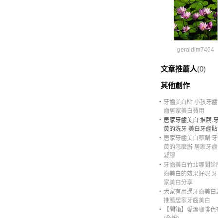
geraldim7464
文章推薦人
(0)
其他創作
‧
牙齒美白貼.小孩牙齒
齒居家美白費用
‧
居家牙齒美白 推薦.
黃的洗牙 美白牙齒貼
‧
居家牙齒美白藥劑.
黃的怎麼辦 居家牙
凝膠
‧
牙齒美白竹北哪間診
齒美白的效果好呢 
家美白分享
‧
大家有用過牙齒美白
推薦居家牙齒美白
‧
【開箱】愛潔咖啡色