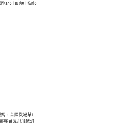
瀏覽
140
｜回應
0
｜推薦
0
灣鯛，全國機場禁止
模，鄧麗君鳳飛飛被消