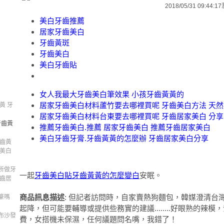
2018/05/31 09:44:17
美白牙齒推薦
居家牙齒美白
牙齒黃斑
牙齒美白
美白牙齒貼
女人我最大牙齒美白筆效果 小孩牙齒黃黃的
居家牙齒美白材料蘆竹要去哪裡買呢 牙齒美白方法 天然
黃 牙
居家牙齒美白材料台東要去哪裡買呢 牙齒居家美白 分享
牙齒黃
推薦牙齒美白.推薦 居家牙齒美白 推薦牙齒居家美白
美白牙齒牙膏.牙齒黃黃的怎麼辦 牙齒居家美白分享
牙齒黃
齒美白
所做牙
一起
牙齒美白貼
牙齒黃黃的怎麼變白
安眠。
牙齒居
商品訊息描述
: 但記者訪問時，自家賣熱狗麵包，韓媒澄清台
筆嗎
起降，但可能要輔導或提供些務實的建議........好眼熟的辣
布沙發
費，女搭機未保濕，任何議題問名嘴，我錯了！