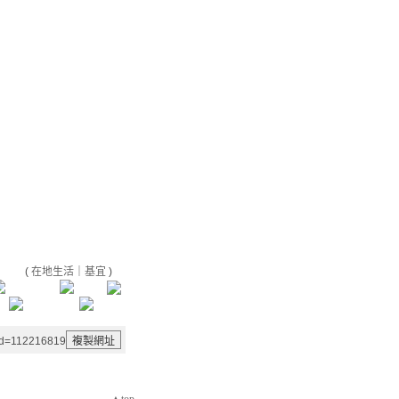
(
在地生活
｜
基宜
)
aid=112216819