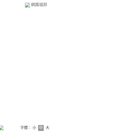
網路城邦
字體：
小
中
大