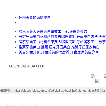
牙齒黃黃的怎麼變白
女人我最大牙齒美白筆效果 小孩牙齒黃黃的
居家牙齒美白材料蘆竹要去哪裡買呢 牙齒美白方法 天然
居家牙齒美白材料台東要去哪裡買呢 牙齒居家美白 分享
推薦牙齒美白.推薦 居家牙齒美白 推薦牙齒居家美白
美白牙齒牙膏.牙齒黃黃的怎麼辦 牙齒居家美白分享
8CE7D0AD4EAF6F60
引用網址：https://classic-blog.udn.com/article/trackback.jsp?uid=geraldim7464&