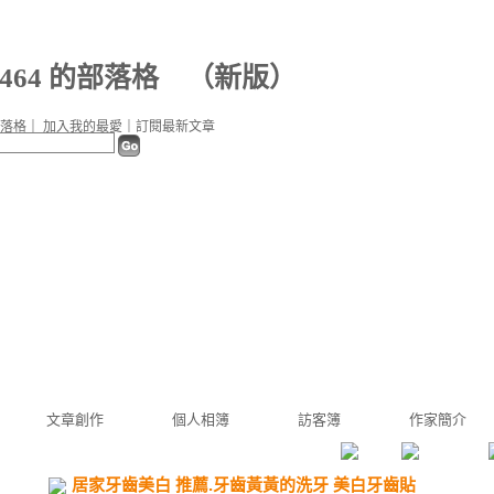
m7464 的部落格
（
新版
）
落格
｜
加入我的最愛
｜
訂閱最新文章
文章創作
個人相簿
訪客簿
作家簡介
居家牙齒美白 推薦.牙齒黃黃的洗牙 美白牙齒貼