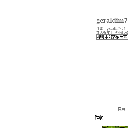
geraldi
作家：geraldim7464
加入好友
｜
推薦此部
首頁
作家