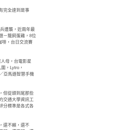
有完全達到是事
兵遭襲，近兩年最
題－籠飼蛋雞，8位
杯咖啡，台日交流賽
居人母，台電影星
，Lytro，
報／亞馬遜智慧手機
，但從頭到尾那些
的交通大學資訊工
評分標準是各式各
，還不賴，還不