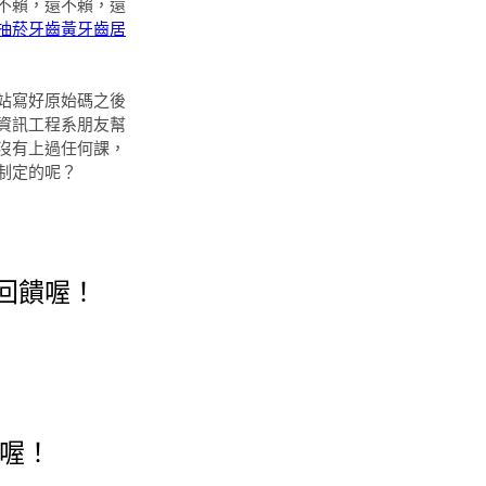
不賴，還不賴，還
抽菸牙齒黃
牙齒居
站寫好原始碼之後
資訊工程系朋友幫
沒有上過任何課，
制定的呢？
回饋喔！
喔！