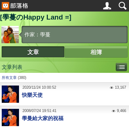
[學蔓のHappy Land =]
作家：學蔓
文章
相簿
文章列表
所有文章
(380)
2020
/
11
/
24
10:00:52
13,167
快樂天使
2008
/
07
/
24
19:51:41
9,466
學曼給大家的祝福